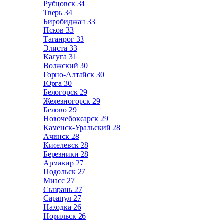
Рубцовск
34
Тверь
34
Биробиджан
33
Псков
33
Таганрог
33
Элиста
33
Калуга
31
Волжский
30
Горно-Алтайск
30
Юрга
30
Белогорск
29
Железногорск
29
Белово
29
Новочебоксарск
29
Каменск-Уральский
28
Ачинск
28
Киселевск
28
Березники
28
Армавир
27
Подольск
27
Миасс
27
Сызрань
27
Сарапул
27
Находка
26
Норильск
26