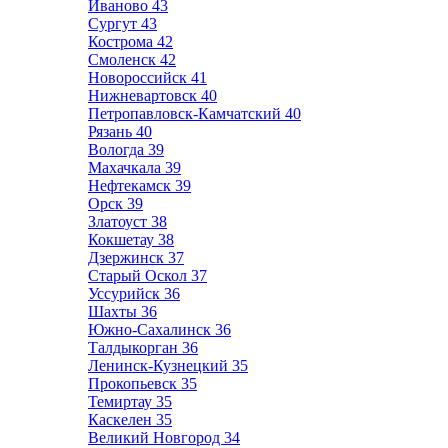
Иваново
43
Сургут
43
Кострома
42
Смоленск
42
Новороссийск
41
Нижневартовск
40
Петропавловск-Камчатский
40
Рязань
40
Вологда
39
Махачкала
39
Нефтекамск
39
Орск
39
Златоуст
38
Кокшетау
38
Дзержинск
37
Старый Оскол
37
Уссурийск
36
Шахты
36
Южно-Сахалинск
36
Талдыкорган
36
Ленинск-Кузнецкий
35
Прокопьевск
35
Темиртау
35
Каскелен
35
Великий Новгород
34