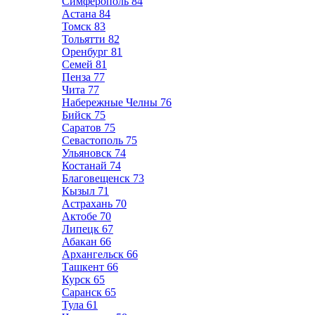
Симферополь
84
Астана
84
Томск
83
Тольятти
82
Оренбург
81
Семей
81
Пенза
77
Чита
77
Набережные Челны
76
Бийск
75
Саратов
75
Севастополь
75
Ульяновск
74
Костанай
74
Благовещенск
73
Кызыл
71
Астрахань
70
Актобе
70
Липецк
67
Абакан
66
Архангельск
66
Ташкент
66
Курск
65
Саранск
65
Тула
61