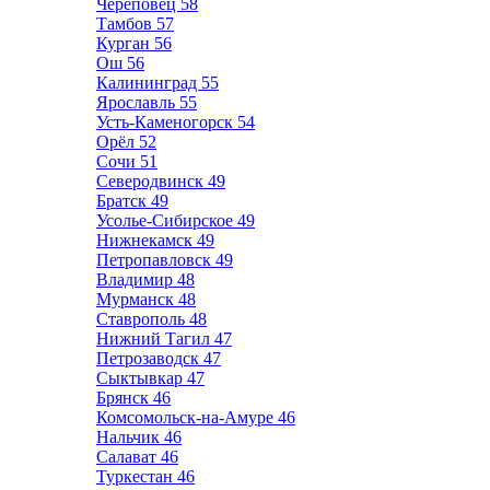
Череповец
58
Тамбов
57
Курган
56
Ош
56
Калининград
55
Ярославль
55
Усть-Каменогорск
54
Орёл
52
Сочи
51
Северодвинск
49
Братск
49
Усолье-Сибирское
49
Нижнекамск
49
Петропавловск
49
Владимир
48
Мурманск
48
Ставрополь
48
Нижний Тагил
47
Петрозаводск
47
Сыктывкар
47
Брянск
46
Комсомольск-на-Амуре
46
Нальчик
46
Салават
46
Туркестан
46