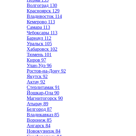
Волгоград
130
Красноярск
129
Владивосток
114
Кемерово
113
Самара
113
Чебоксары
113
Барнаул
112
Уральск
105
Хабаровск
102
Тюмень
101
Киров
97
Улан-Удэ
96
Ростов-на-Дону
92
Якутск
92
Актау
92
Стерлитамак
91
Йошкар-Ола
90
Магнитогорск
90
Атырау
89
Белгород
87
Владикавказ
85
Воронеж
85
Ангарск
84
Новокузнецк
84