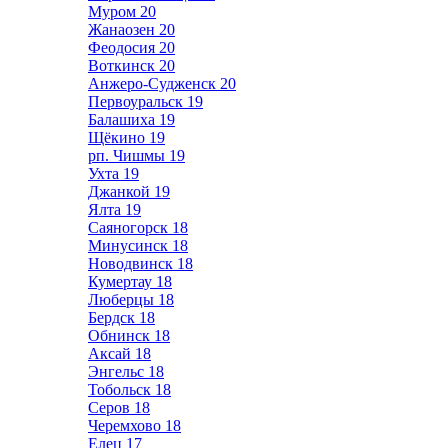
Муром
20
Жанаозен
20
Феодосия
20
Воткинск
20
Анжеро-Судженск
20
Первоуральск
19
Балашиха
19
Щёкино
19
рп. Чишмы
19
Ухта
19
Джанкой
19
Ялта
19
Саяногорск
18
Минусинск
18
Новодвинск
18
Кумертау
18
Люберцы
18
Бердск
18
Обнинск
18
Аксай
18
Энгельс
18
Тобольск
18
Серов
18
Черемхово
18
Елец
17