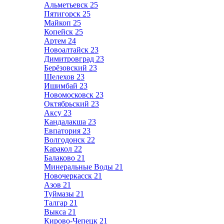
Альметьевск
25
Пятигорск
25
Майкоп
25
Копейск
25
Артем
24
Новоалтайск
23
Димитровград
23
Берёзовский
23
Шелехов
23
Ишимбай
23
Новомосковск
23
Октябрьский
23
Аксу
23
Кандалакша
23
Евпатория
23
Волгодонск
22
Каракол
22
Балаково
21
Минеральные Воды
21
Новочеркасск
21
Азов
21
Туймазы
21
Талгар
21
Выкса
21
Кирово-Чепецк
21