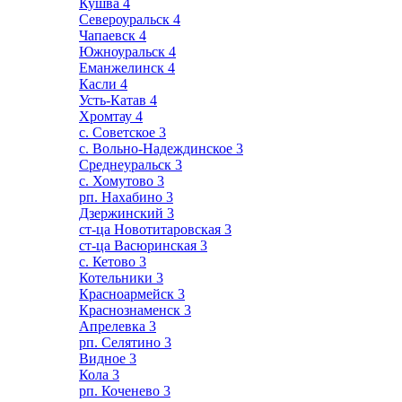
Кушва
4
Североуральск
4
Чапаевск
4
Южноуральск
4
Еманжелинск
4
Касли
4
Усть-Катав
4
Хромтау
4
с. Советское
3
с. Вольно-Надеждинское
3
Среднеуральск
3
с. Хомутово
3
рп. Нахабино
3
Дзержинский
3
ст-ца Новотитаровская
3
ст-ца Васюринская
3
с. Кетово
3
Котельники
3
Красноармейск
3
Краснознаменск
3
Апрелевка
3
рп. Селятино
3
Видное
3
Кола
3
рп. Коченево
3