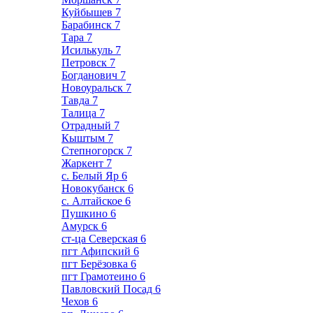
Куйбышев
7
Барабинск
7
Тара
7
Исилькуль
7
Петровск
7
Богданович
7
Новоуральск
7
Тавда
7
Талица
7
Отрадный
7
Кыштым
7
Степногорск
7
Жаркент
7
с. Белый Яр
6
Новокубанск
6
с. Алтайское
6
Пушкино
6
Амурск
6
ст-ца Северская
6
пгт Афипский
6
пгт Берёзовка
6
пгт Грамотеино
6
Павловский Посад
6
Чехов
6