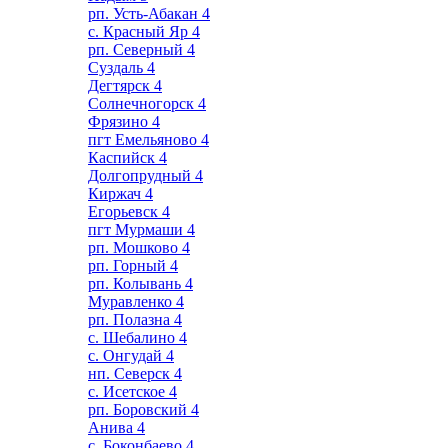
рп. Усть-Абакан
4
с. Красный Яр
4
рп. Северный
4
Суздаль
4
Дегтярск
4
Солнечногорск
4
Фрязино
4
пгт Емельяново
4
Каспийск
4
Долгопрудный
4
Киржач
4
Егорьевск
4
пгт Мурмаши
4
рп. Мошково
4
рп. Горный
4
рп. Колывань
4
Муравленко
4
рп. Полазна
4
с. Шебалино
4
с. Онгудай
4
нп. Северск
4
с. Исетское
4
рп. Боровский
4
Анива
4
с. Боконбаево
4