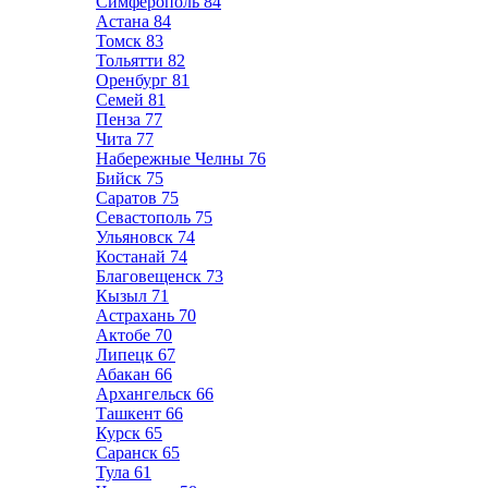
Симферополь
84
Астана
84
Томск
83
Тольятти
82
Оренбург
81
Семей
81
Пенза
77
Чита
77
Набережные Челны
76
Бийск
75
Саратов
75
Севастополь
75
Ульяновск
74
Костанай
74
Благовещенск
73
Кызыл
71
Астрахань
70
Актобе
70
Липецк
67
Абакан
66
Архангельск
66
Ташкент
66
Курск
65
Саранск
65
Тула
61