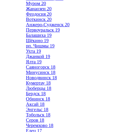
Муром
20
Жанаозен
20
Феодосия
20
Воткинск
20
Анжеро-Судженск
20
Первоуральск
19
Балашиха
19
Щёкино
19
рп. Чишмы
19
Ухта
19
Джанкой
19
Ялта
19
Саяногорск
18
Минусинск
18
Новодвинск
18
Кумертау
18
Люберцы
18
Бердск
18
Обнинск
18
Аксай
18
Энгельс
18
Тобольск
18
Серов
18
Черемхово
18
Елец
17