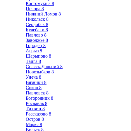
Костомукша
8
Печора
8
Нижний Ломов
8
Никольск
8
Сердобск
8
Кулебаки
8
Павлово
8
Заволжье
8
Городец
8
Агрыз
8
Шарыпово
8
Тайга
8
Спасск-Дальний
8
Новозыбков
8
Унеча
8
Вязники
8
Сокол
8
Павловск
8
Богородицк
8
Рославль
8
Тихвин
8
Рассказово
8
Остров
8
Маркс
8
Вольск
8