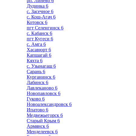
рп. Линево
6
Дудинка
6
с. Засечное
6
с. Кош-Агач
6
Котовск
6
пгт Селенгинск
6
с. Кабанск
6
пгт Кугеси
6
с. Амга
6
Хасавюрт
6
Капшагай
6
Кяхта
6
с. Узынагаш
6
Сарань
6
Курганинск
6
Лабинск
6
Давлеканово
6
Новопавловск
6
Гуково
6
Новоалександровск
6
Ипатово
6
Медвежьегорск
6
Старый Крым
6
Армянск
6
Менделеевск
6