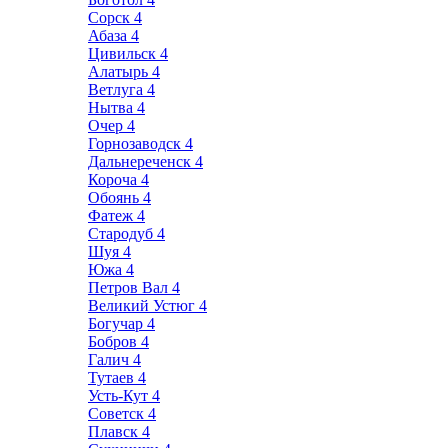
Сорск
4
Абаза
4
Цивильск
4
Алатырь
4
Ветлуга
4
Нытва
4
Очер
4
Горнозаводск
4
Дальнереченск
4
Короча
4
Обоянь
4
Фатеж
4
Стародуб
4
Шуя
4
Южа
4
Петров Вал
4
Великий Устюг
4
Богучар
4
Бобров
4
Галич
4
Тутаев
4
Усть-Кут
4
Советск
4
Плавск
4