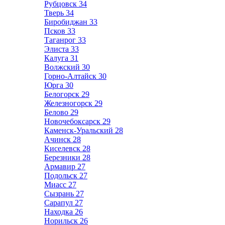
Рубцовск
34
Тверь
34
Биробиджан
33
Псков
33
Таганрог
33
Элиста
33
Калуга
31
Волжский
30
Горно-Алтайск
30
Юрга
30
Белогорск
29
Железногорск
29
Белово
29
Новочебоксарск
29
Каменск-Уральский
28
Ачинск
28
Киселевск
28
Березники
28
Армавир
27
Подольск
27
Миасс
27
Сызрань
27
Сарапул
27
Находка
26
Норильск
26