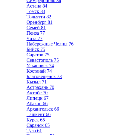
Симферополь
84
Астана
84
Томск
83
Тольятти
82
Оренбург
81
Семей
81
Пенза
77
Чита
77
Набережные Челны
76
Бийск
75
Саратов
75
Севастополь
75
Ульяновск
74
Костанай
74
Благовещенск
73
Кызыл
71
Астрахань
70
Актобе
70
Липецк
67
Абакан
66
Архангельск
66
Ташкент
66
Курск
65
Саранск
65
Тула
61