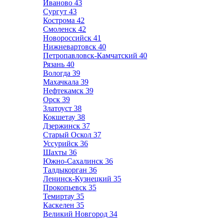
Иваново
43
Сургут
43
Кострома
42
Смоленск
42
Новороссийск
41
Нижневартовск
40
Петропавловск-Камчатский
40
Рязань
40
Вологда
39
Махачкала
39
Нефтекамск
39
Орск
39
Златоуст
38
Кокшетау
38
Дзержинск
37
Старый Оскол
37
Уссурийск
36
Шахты
36
Южно-Сахалинск
36
Талдыкорган
36
Ленинск-Кузнецкий
35
Прокопьевск
35
Темиртау
35
Каскелен
35
Великий Новгород
34