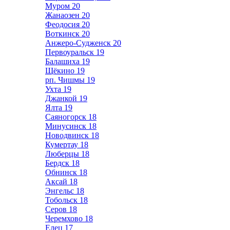
Муром
20
Жанаозен
20
Феодосия
20
Воткинск
20
Анжеро-Судженск
20
Первоуральск
19
Балашиха
19
Щёкино
19
рп. Чишмы
19
Ухта
19
Джанкой
19
Ялта
19
Саяногорск
18
Минусинск
18
Новодвинск
18
Кумертау
18
Люберцы
18
Бердск
18
Обнинск
18
Аксай
18
Энгельс
18
Тобольск
18
Серов
18
Черемхово
18
Елец
17