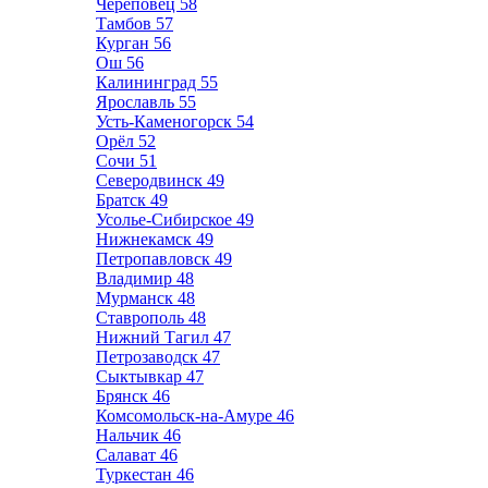
Череповец
58
Тамбов
57
Курган
56
Ош
56
Калининград
55
Ярославль
55
Усть-Каменогорск
54
Орёл
52
Сочи
51
Северодвинск
49
Братск
49
Усолье-Сибирское
49
Нижнекамск
49
Петропавловск
49
Владимир
48
Мурманск
48
Ставрополь
48
Нижний Тагил
47
Петрозаводск
47
Сыктывкар
47
Брянск
46
Комсомольск-на-Амуре
46
Нальчик
46
Салават
46
Туркестан
46