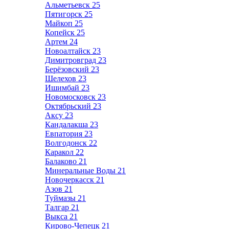
Альметьевск
25
Пятигорск
25
Майкоп
25
Копейск
25
Артем
24
Новоалтайск
23
Димитровград
23
Берёзовский
23
Шелехов
23
Ишимбай
23
Новомосковск
23
Октябрьский
23
Аксу
23
Кандалакша
23
Евпатория
23
Волгодонск
22
Каракол
22
Балаково
21
Минеральные Воды
21
Новочеркасск
21
Азов
21
Туймазы
21
Талгар
21
Выкса
21
Кирово-Чепецк
21