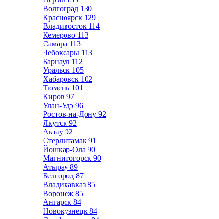
Волгоград
130
Красноярск
129
Владивосток
114
Кемерово
113
Самара
113
Чебоксары
113
Барнаул
112
Уральск
105
Хабаровск
102
Тюмень
101
Киров
97
Улан-Удэ
96
Ростов-на-Дону
92
Якутск
92
Актау
92
Стерлитамак
91
Йошкар-Ола
90
Магнитогорск
90
Атырау
89
Белгород
87
Владикавказ
85
Воронеж
85
Ангарск
84
Новокузнецк
84