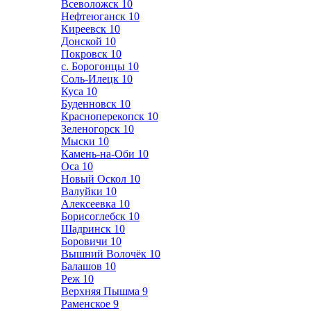
Всеволожск
10
Нефтеюганск
10
Киреевск
10
Донской
10
Покровск
10
с. Борогонцы
10
Соль-Илецк
10
Куса
10
Буденновск
10
Красноперекопск
10
Зеленогорск
10
Мыски
10
Камень-на-Оби
10
Оса
10
Новый Оскол
10
Валуйки
10
Алексеевка
10
Борисоглебск
10
Шадринск
10
Боровичи
10
Вышний Волочёк
10
Балашов
10
Реж
10
Верхняя Пышма
9
Раменское
9