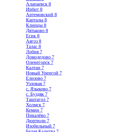
Алапаевск
8
Ирбит
8
Артемовский
8
Карталы
8
Клинцы
8
Дятьково
8
Есик
8
Аягоз
8
Талас
8
Лобня
7
Домодедово
7
Оленегорск
7
Калтан
7
Новый Уренгой
7
Елизово
7
Узловая
7
с. Языково
7
с. Буздяк
7
Таштагол
7
Холмск
7
Кемин
7
Пикалёво
7
Дюртюли
7
Изобильный
7
Белая Калитва
7