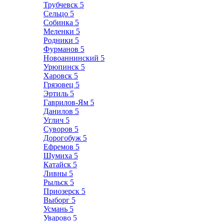
Трубчевск
5
Сельцо
5
Собинка
5
Меленки
5
Родники
5
Фурманов
5
Новоаннинский
5
Урюпинск
5
Харовск
5
Грязовец
5
Эртиль
5
Гаврилов-Ям
5
Данилов
5
Углич
5
Суворов
5
Дорогобуж
5
Ефремов
5
Шумиха
5
Катайск
5
Ливны
5
Рыльск
5
Приозерск
5
Выборг
5
Усмань
5
Уварово
5