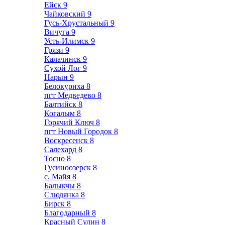
Ейск
9
Чайковский
9
Гусь-Хрустальный
9
Вичуга
9
Усть-Илимск
9
Грязи
9
Калачинск
9
Сухой Лог
9
Нарын
9
Белокуриха
8
пгт Медведево
8
Балтийск
8
Когалым
8
Горячий Ключ
8
пгт Новый Городок
8
Воскресенск
8
Салехард
8
Тосно
8
Гусиноозерск
8
с. Майя
8
Балыкчы
8
Слюдянка
8
Бирск
8
Благодарный
8
Красный Сулин
8