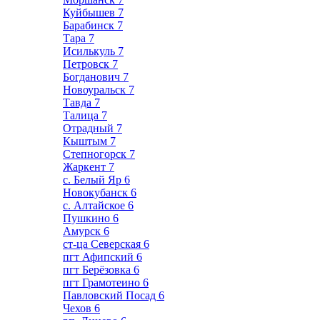
Куйбышев
7
Барабинск
7
Тара
7
Исилькуль
7
Петровск
7
Богданович
7
Новоуральск
7
Тавда
7
Талица
7
Отрадный
7
Кыштым
7
Степногорск
7
Жаркент
7
с. Белый Яр
6
Новокубанск
6
с. Алтайское
6
Пушкино
6
Амурск
6
ст-ца Северская
6
пгт Афипский
6
пгт Берёзовка
6
пгт Грамотеино
6
Павловский Посад
6
Чехов
6