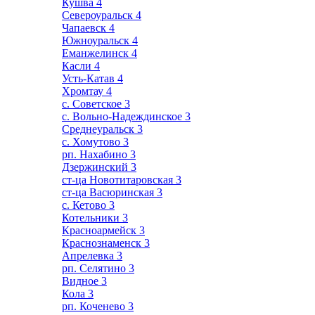
Кушва
4
Североуральск
4
Чапаевск
4
Южноуральск
4
Еманжелинск
4
Касли
4
Усть-Катав
4
Хромтау
4
с. Советское
3
с. Вольно-Надеждинское
3
Среднеуральск
3
с. Хомутово
3
рп. Нахабино
3
Дзержинский
3
ст-ца Новотитаровская
3
ст-ца Васюринская
3
с. Кетово
3
Котельники
3
Красноармейск
3
Краснознаменск
3
Апрелевка
3
рп. Селятино
3
Видное
3
Кола
3
рп. Коченево
3