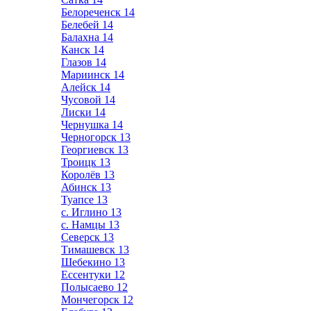
Белореченск
14
Белебей
14
Балахна
14
Канск
14
Глазов
14
Мариинск
14
Алейск
14
Чусовой
14
Лиски
14
Чернушка
14
Черногорск
13
Георгиевск
13
Троицк
13
Королёв
13
Абинск
13
Туапсе
13
с. Иглино
13
с. Намцы
13
Северск
13
Тимашевск
13
Шебекино
13
Ессентуки
12
Полысаево
12
Мончегорск
12