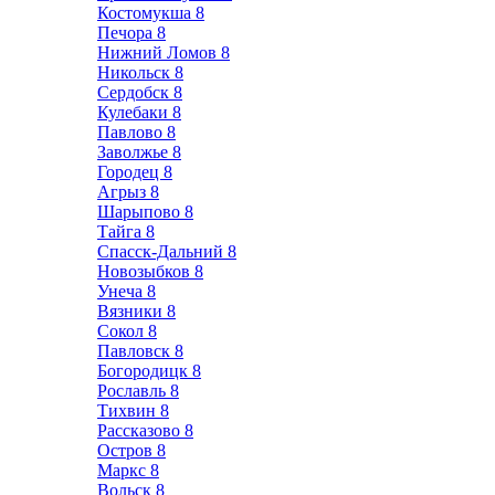
Костомукша
8
Печора
8
Нижний Ломов
8
Никольск
8
Сердобск
8
Кулебаки
8
Павлово
8
Заволжье
8
Городец
8
Агрыз
8
Шарыпово
8
Тайга
8
Спасск-Дальний
8
Новозыбков
8
Унеча
8
Вязники
8
Сокол
8
Павловск
8
Богородицк
8
Рославль
8
Тихвин
8
Рассказово
8
Остров
8
Маркс
8
Вольск
8