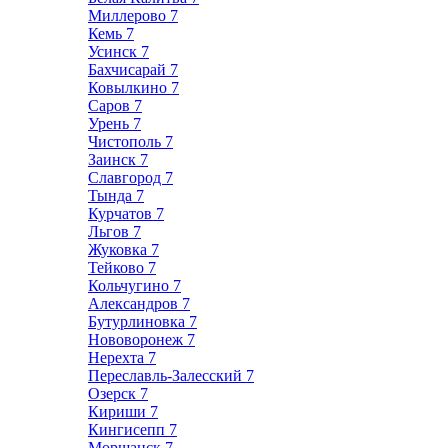
Миллерово
7
Кемь
7
Усинск
7
Бахчисарай
7
Ковылкино
7
Саров
7
Урень
7
Чистополь
7
Заинск
7
Славгород
7
Тында
7
Курчатов
7
Льгов
7
Жуковка
7
Тейково
7
Кольчугино
7
Александров
7
Бутурлиновка
7
Нововоронеж
7
Нерехта
7
Переславль-Залесский
7
Озерск
7
Кириши
7
Кингисепп
7
Моршанск
7