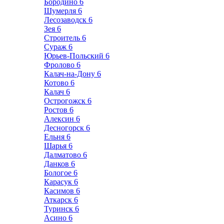
Бородино
6
Шумерля
6
Лесозаводск
6
Зея
6
Строитель
6
Сураж
6
Юрьев-Польский
6
Фролово
6
Калач-на-Дону
6
Котово
6
Калач
6
Острогожск
6
Ростов
6
Алексин
6
Десногорск
6
Ельня
6
Шарья
6
Далматово
6
Данков
6
Бологое
6
Карасук
6
Касимов
6
Аткарск
6
Туринск
6
Асино
6