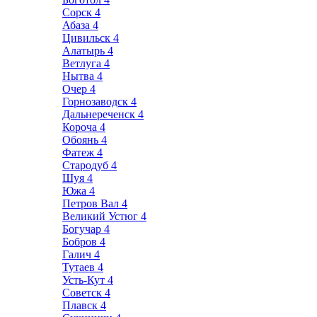
Сорск
4
Абаза
4
Цивильск
4
Алатырь
4
Ветлуга
4
Нытва
4
Очер
4
Горнозаводск
4
Дальнереченск
4
Короча
4
Обоянь
4
Фатеж
4
Стародуб
4
Шуя
4
Южа
4
Петров Вал
4
Великий Устюг
4
Богучар
4
Бобров
4
Галич
4
Тутаев
4
Усть-Кут
4
Советск
4
Плавск
4