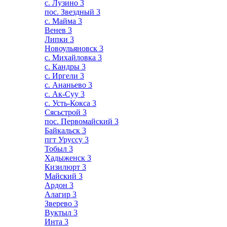
с. Лузино
3
пос. Звездный
3
с. Майма
3
Венев
3
Липки
3
Новоульяновск
3
с. Михайловка
3
с. Кандры
3
с. Иргели
3
с. Ананьево
3
с. Ак-Суу
3
с. Усть-Кокса
3
Сясьстрой
3
пос. Первомайский
3
Байкальск
3
пгт Уруссу
3
Тобыл
3
Хадыженск
3
Кизилюрт
3
Майский
3
Ардон
3
Алагир
3
Зверево
3
Вуктыл
3
Инта
3