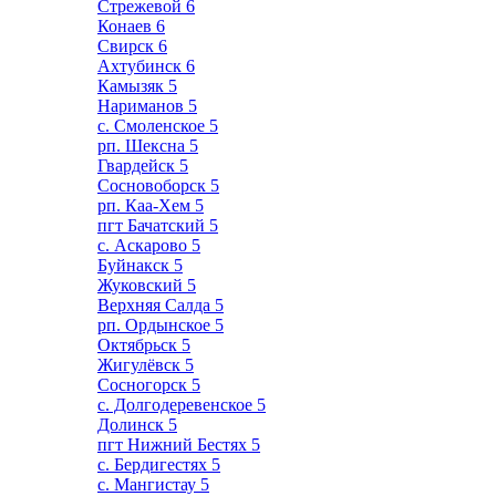
Стрежевой
6
Конаев
6
Свирск
6
Ахтубинск
6
Камызяк
5
Нариманов
5
с. Смоленское
5
рп. Шексна
5
Гвардейск
5
Сосновоборск
5
рп. Каа-Хем
5
пгт Бачатский
5
с. Аскарово
5
Буйнакск
5
Жуковский
5
Верхняя Салда
5
рп. Ордынское
5
Октябрьск
5
Жигулёвск
5
Сосногорск
5
с. Долгодеревенское
5
Долинск
5
пгт Нижний Бестях
5
с. Бердигестях
5
с. Мангистау
5