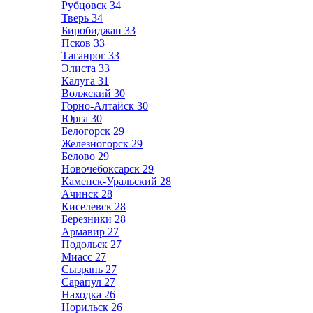
Рубцовск
34
Тверь
34
Биробиджан
33
Псков
33
Таганрог
33
Элиста
33
Калуга
31
Волжский
30
Горно-Алтайск
30
Юрга
30
Белогорск
29
Железногорск
29
Белово
29
Новочебоксарск
29
Каменск-Уральский
28
Ачинск
28
Киселевск
28
Березники
28
Армавир
27
Подольск
27
Миасс
27
Сызрань
27
Сарапул
27
Находка
26
Норильск
26