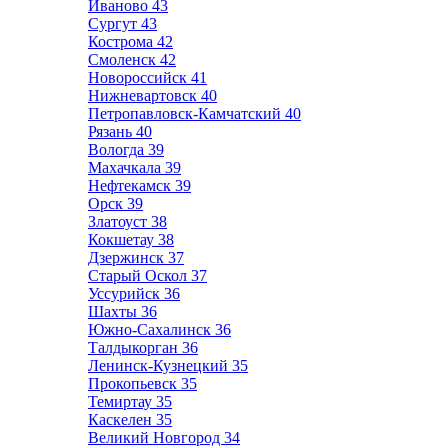
Иваново
43
Сургут
43
Кострома
42
Смоленск
42
Новороссийск
41
Нижневартовск
40
Петропавловск-Камчатский
40
Рязань
40
Вологда
39
Махачкала
39
Нефтекамск
39
Орск
39
Златоуст
38
Кокшетау
38
Дзержинск
37
Старый Оскол
37
Уссурийск
36
Шахты
36
Южно-Сахалинск
36
Талдыкорган
36
Ленинск-Кузнецкий
35
Прокопьевск
35
Темиртау
35
Каскелен
35
Великий Новгород
34