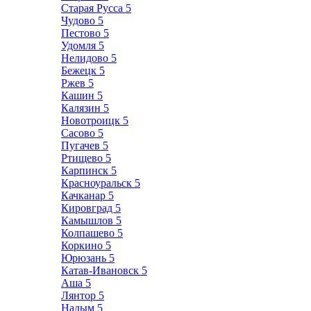
Старая Русса
5
Чудово
5
Пестово
5
Удомля
5
Нелидово
5
Бежецк
5
Ржев
5
Кашин
5
Калязин
5
Новотроицк
5
Сасово
5
Пугачев
5
Ртищево
5
Карпинск
5
Красноуральск
5
Качканар
5
Кировград
5
Камышлов
5
Колпашево
5
Коркино
5
Юрюзань
5
Катав-Ивановск
5
Аша
5
Лянтор
5
Надым
5