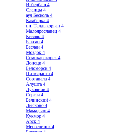
Избербаш
4
Сланцы
4
аул Бесколь
4
Камбарка
4
нп. Талдыкорган
4
Малоярославец
4
Кизляр
4
Баксан
4
Беслан
4
Моздок
4
Семикаракорск
4
Донецк
4
Беломорск
4
Питкяранта
4
Сортавала
4
Алушта
4
Лукоянов
4
Сергач
4
Белинский
4
Лысково
4
Мамадыш
4
Кукмор
4
Арск
4
Мензелинск
4
Боготол
4