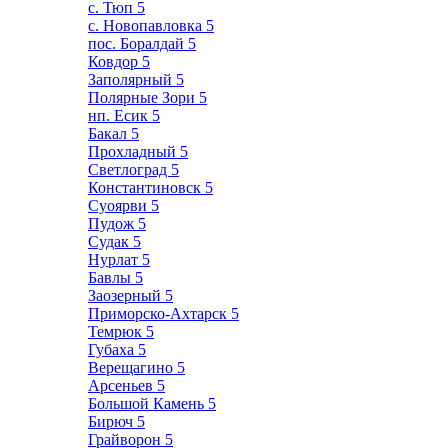
с. Тюп
5
с. Новопавловка
5
пос. Боралдай
5
Ковдор
5
Заполярный
5
Полярные Зори
5
нп. Есик
5
Бакал
5
Прохладный
5
Светлоград
5
Константиновск
5
Суоярви
5
Пудож
5
Судак
5
Нурлат
5
Бавлы
5
Заозерный
5
Приморско-Ахтарск
5
Темрюк
5
Губаха
5
Верещагино
5
Арсеньев
5
Большой Камень
5
Бирюч
5
Грайворон
5