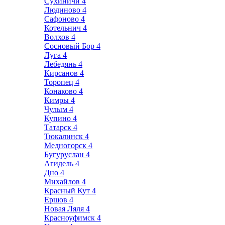
Сухиничи
4
Людиново
4
Сафоново
4
Котельнич
4
Волхов
4
Сосновый Бор
4
Луга
4
Лебедянь
4
Кирсанов
4
Торопец
4
Конаково
4
Кимры
4
Чулым
4
Купино
4
Татарск
4
Тюкалинск
4
Медногорск
4
Бугуруслан
4
Агидель
4
Дно
4
Михайлов
4
Красный Кут
4
Ершов
4
Новая Ляля
4
Красноуфимск
4