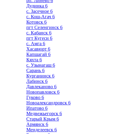
рп. Линево
6
Дудинка
6
с. Засечное
6
с. Кош-Агач
6
Котовск
6
пгт Селенгинск
6
с. Кабанск
6
пгт Кугеси
6
с. Амга
6
Хасавюрт
6
Капшагай
6
Кяхта
6
с. Узынагаш
6
Сарань
6
Курганинск
6
Лабинск
6
Давлеканово
6
Новопавловск
6
Гуково
6
Новоалександровск
6
Ипатово
6
Медвежьегорск
6
Старый Крым
6
Армянск
6
Менделеевск
6