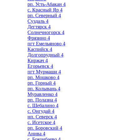
рп. Усть-Абакан
4
с. Красный Яр
4
рп. Северный
4
Суздаль
4
Дегтярск
4
Солнечногорск
4
Фрязино
4
пгт Емельяново
4
Каспийск
4
Долгопрудный
4
Киржач
4
Егорьевск
4
пгт Мурмаши
4
рп. Мошково
4
рп. Горный
4
рп. Колывань
4
Муравленко
4
рп. Полазна
4
с. Шебалино
4
с. Онгудай
4
нп. Северск
4
с. Исетское
4
рп. Боровский
4
Анива
4
с. Боконбаево
4