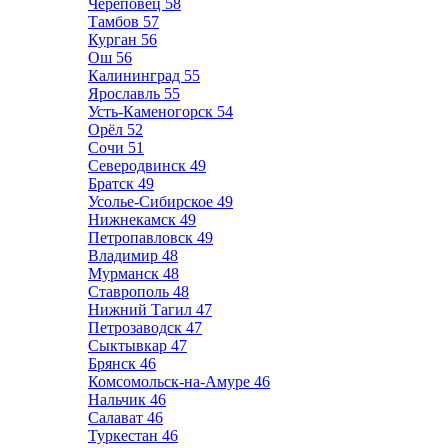
Череповец
58
Тамбов
57
Курган
56
Ош
56
Калининград
55
Ярославль
55
Усть-Каменогорск
54
Орёл
52
Сочи
51
Северодвинск
49
Братск
49
Усолье-Сибирское
49
Нижнекамск
49
Петропавловск
49
Владимир
48
Мурманск
48
Ставрополь
48
Нижний Тагил
47
Петрозаводск
47
Сыктывкар
47
Брянск
46
Комсомольск-на-Амуре
46
Нальчик
46
Салават
46
Туркестан
46