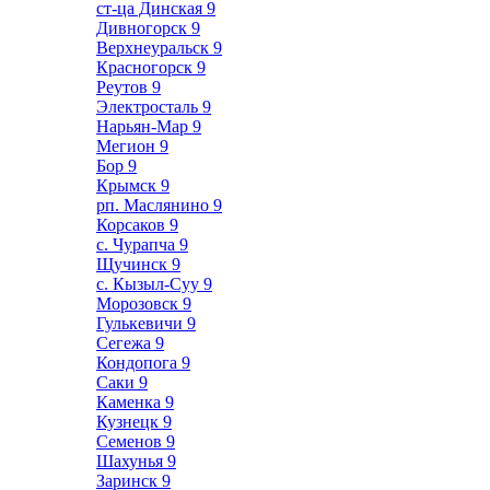
ст-ца Динская
9
Дивногорск
9
Верхнеуральск
9
Красногорск
9
Реутов
9
Электросталь
9
Нарьян-Мар
9
Мегион
9
Бор
9
Крымск
9
рп. Маслянино
9
Корсаков
9
с. Чурапча
9
Щучинск
9
с. Кызыл-Суу
9
Морозовск
9
Гулькевичи
9
Сегежа
9
Кондопога
9
Саки
9
Каменка
9
Кузнецк
9
Семенов
9
Шахунья
9
Заринск
9