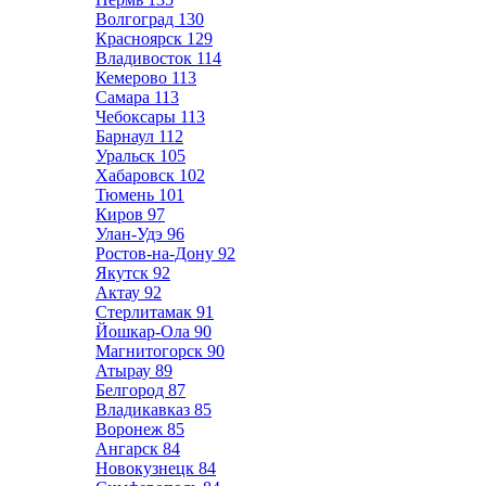
Волгоград
130
Красноярск
129
Владивосток
114
Кемерово
113
Самара
113
Чебоксары
113
Барнаул
112
Уральск
105
Хабаровск
102
Тюмень
101
Киров
97
Улан-Удэ
96
Ростов-на-Дону
92
Якутск
92
Актау
92
Стерлитамак
91
Йошкар-Ола
90
Магнитогорск
90
Атырау
89
Белгород
87
Владикавказ
85
Воронеж
85
Ангарск
84
Новокузнецк
84