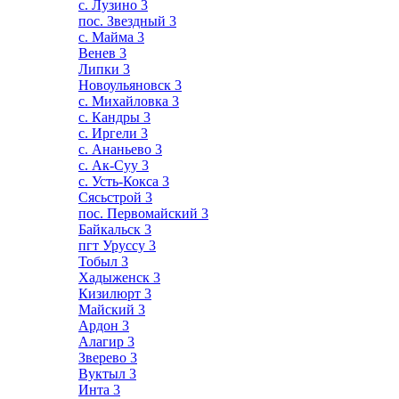
с. Лузино
3
пос. Звездный
3
с. Майма
3
Венев
3
Липки
3
Новоульяновск
3
с. Михайловка
3
с. Кандры
3
с. Иргели
3
с. Ананьево
3
с. Ак-Суу
3
с. Усть-Кокса
3
Сясьстрой
3
пос. Первомайский
3
Байкальск
3
пгт Уруссу
3
Тобыл
3
Хадыженск
3
Кизилюрт
3
Майский
3
Ардон
3
Алагир
3
Зверево
3
Вуктыл
3
Инта
3