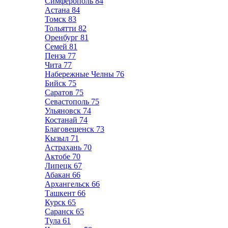
Симферополь
84
Астана
84
Томск
83
Тольятти
82
Оренбург
81
Семей
81
Пенза
77
Чита
77
Набережные Челны
76
Бийск
75
Саратов
75
Севастополь
75
Ульяновск
74
Костанай
74
Благовещенск
73
Кызыл
71
Астрахань
70
Актобе
70
Липецк
67
Абакан
66
Архангельск
66
Ташкент
66
Курск
65
Саранск
65
Тула
61