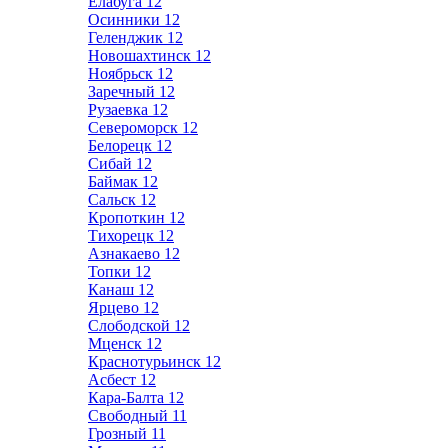
Елабуга
12
Осинники
12
Геленджик
12
Новошахтинск
12
Ноябрьск
12
Заречный
12
Рузаевка
12
Североморск
12
Белорецк
12
Сибай
12
Баймак
12
Сальск
12
Кропоткин
12
Тихорецк
12
Азнакаево
12
Топки
12
Канаш
12
Ярцево
12
Слободской
12
Мценск
12
Краснотурьинск
12
Асбест
12
Кара-Балта
12
Свободный
11
Грозный
11