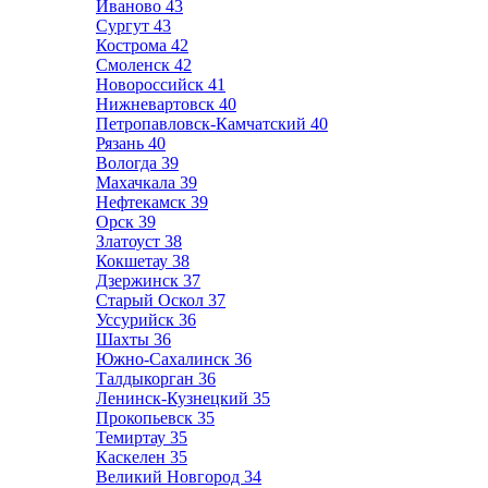
Иваново
43
Сургут
43
Кострома
42
Смоленск
42
Новороссийск
41
Нижневартовск
40
Петропавловск-Камчатский
40
Рязань
40
Вологда
39
Махачкала
39
Нефтекамск
39
Орск
39
Златоуст
38
Кокшетау
38
Дзержинск
37
Старый Оскол
37
Уссурийск
36
Шахты
36
Южно-Сахалинск
36
Талдыкорган
36
Ленинск-Кузнецкий
35
Прокопьевск
35
Темиртау
35
Каскелен
35
Великий Новгород
34