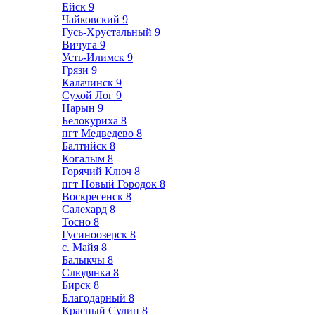
Ейск
9
Чайковский
9
Гусь-Хрустальный
9
Вичуга
9
Усть-Илимск
9
Грязи
9
Калачинск
9
Сухой Лог
9
Нарын
9
Белокуриха
8
пгт Медведево
8
Балтийск
8
Когалым
8
Горячий Ключ
8
пгт Новый Городок
8
Воскресенск
8
Салехард
8
Тосно
8
Гусиноозерск
8
с. Майя
8
Балыкчы
8
Слюдянка
8
Бирск
8
Благодарный
8
Красный Сулин
8