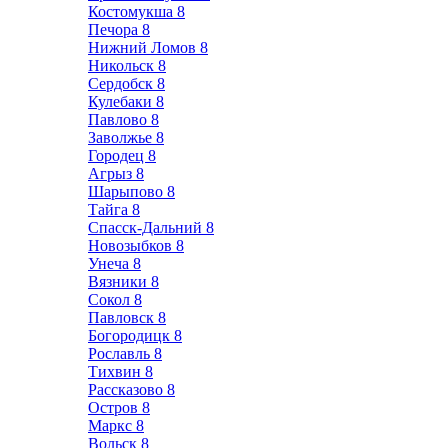
Костомукша
8
Печора
8
Нижний Ломов
8
Никольск
8
Сердобск
8
Кулебаки
8
Павлово
8
Заволжье
8
Городец
8
Агрыз
8
Шарыпово
8
Тайга
8
Спасск-Дальний
8
Новозыбков
8
Унеча
8
Вязники
8
Сокол
8
Павловск
8
Богородицк
8
Рославль
8
Тихвин
8
Рассказово
8
Остров
8
Маркс
8
Вольск
8