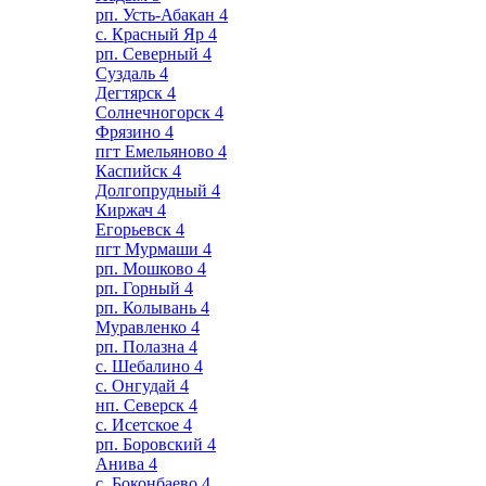
рп. Усть-Абакан
4
с. Красный Яр
4
рп. Северный
4
Суздаль
4
Дегтярск
4
Солнечногорск
4
Фрязино
4
пгт Емельяново
4
Каспийск
4
Долгопрудный
4
Киржач
4
Егорьевск
4
пгт Мурмаши
4
рп. Мошково
4
рп. Горный
4
рп. Колывань
4
Муравленко
4
рп. Полазна
4
с. Шебалино
4
с. Онгудай
4
нп. Северск
4
с. Исетское
4
рп. Боровский
4
Анива
4
с. Боконбаево
4