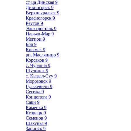
ст-ца Динская
9
Дивногорск
9
Верхнеуральск
9
Красногорск
9
Реутов
9
Электросталь
9
Нарьян-Мар
9
Мегион
9
Бор
9
Крымск
9
рп. Маслянино
9
Корсаков
9
с. Чурапча
9
Щучинск
9
с. Кызыл-Суу
9
Морозовск
9
Гулькевичи
9
Сегежа
9
Кондопога
9
Саки
9
Каменка
9
Кузнецк
9
Семенов
9
Шахунья
9
Заринск
9