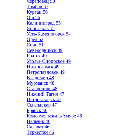
Череповец
58
Тамбов
57
Курган
56
Ош
56
Калининград
55
Ярославль
55
Усть-Каменогорск
54
Орёл
52
Сочи
51
Северодвинск
49
Братск
49
Усолье-Сибирское
49
Нижнекамск
49
Петропавловск
49
Владимир
48
Мурманск
48
Ставрополь
48
Нижний Тагил
47
Петрозаводск
47
Сыктывкар
47
Брянск
46
Комсомольск-на-Амуре
46
Нальчик
46
Салават
46
Туркестан
46