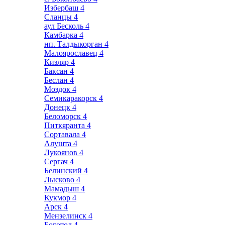
Избербаш
4
Сланцы
4
аул Бесколь
4
Камбарка
4
нп. Талдыкорган
4
Малоярославец
4
Кизляр
4
Баксан
4
Беслан
4
Моздок
4
Семикаракорск
4
Донецк
4
Беломорск
4
Питкяранта
4
Сортавала
4
Алушта
4
Лукоянов
4
Сергач
4
Белинский
4
Лысково
4
Мамадыш
4
Кукмор
4
Арск
4
Мензелинск
4
Боготол
4