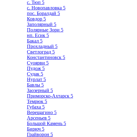
с. Тюп
5
с. Новопавловка
5
пос. Боралдай
5
Ковдор
5
Заполярный
5
Полярные Зори
5
нп. Есик
5
Бакал
5
Прохладный
5
Светлоград
5
Константиновск
5
Суоярви
5
Пудож
5
Судак
5
Нурлат
5
Бавлы
5
Заозерный
5
Приморско-Ахтарск
5
Темрюк
5
Губаха
5
Верещагино
5
Арсеньев
5
Большой Камень
5
Бирюч
5
Грайворон
5