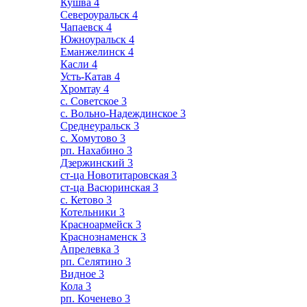
Кушва
4
Североуральск
4
Чапаевск
4
Южноуральск
4
Еманжелинск
4
Касли
4
Усть-Катав
4
Хромтау
4
с. Советское
3
с. Вольно-Надеждинское
3
Среднеуральск
3
с. Хомутово
3
рп. Нахабино
3
Дзержинский
3
ст-ца Новотитаровская
3
ст-ца Васюринская
3
с. Кетово
3
Котельники
3
Красноармейск
3
Краснознаменск
3
Апрелевка
3
рп. Селятино
3
Видное
3
Кола
3
рп. Коченево
3