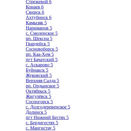
Стрежевой
6
Конаев
6
Свирск
6
Ахтубинск
6
Камызяк
5
Нариманов
5
с. Смоленское
5
рп. Шексна
5
Гвардейск
5
Сосновоборск
5
рп. Каа-Хем
5
пгт Бачатский
5
с. Аскарово
5
Буйнакск
5
Жуковский
5
Верхняя Салда
5
рп. Ордынское
5
Октябрьск
5
Жигулёвск
5
Сосногорск
5
с. Долгодеревенское
5
Долинск
5
пгт Нижний Бестях
5
с. Бердигестях
5
с. Мангистау
5