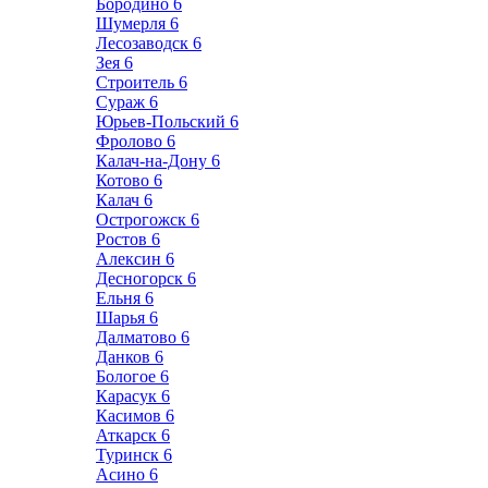
Бородино
6
Шумерля
6
Лесозаводск
6
Зея
6
Строитель
6
Сураж
6
Юрьев-Польский
6
Фролово
6
Калач-на-Дону
6
Котово
6
Калач
6
Острогожск
6
Ростов
6
Алексин
6
Десногорск
6
Ельня
6
Шарья
6
Далматово
6
Данков
6
Бологое
6
Карасук
6
Касимов
6
Аткарск
6
Туринск
6
Асино
6