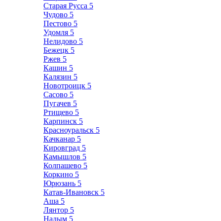
Старая Русса
5
Чудово
5
Пестово
5
Удомля
5
Нелидово
5
Бежецк
5
Ржев
5
Кашин
5
Калязин
5
Новотроицк
5
Сасово
5
Пугачев
5
Ртищево
5
Карпинск
5
Красноуральск
5
Качканар
5
Кировград
5
Камышлов
5
Колпашево
5
Коркино
5
Юрюзань
5
Катав-Ивановск
5
Аша
5
Лянтор
5
Надым
5