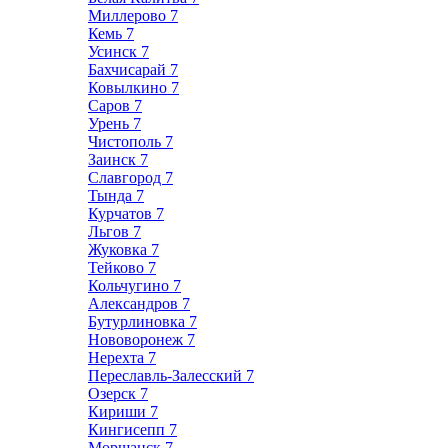
Миллерово
7
Кемь
7
Усинск
7
Бахчисарай
7
Ковылкино
7
Саров
7
Урень
7
Чистополь
7
Заинск
7
Славгород
7
Тында
7
Курчатов
7
Льгов
7
Жуковка
7
Тейково
7
Кольчугино
7
Александров
7
Бутурлиновка
7
Нововоронеж
7
Нерехта
7
Переславль-Залесский
7
Озерск
7
Кириши
7
Кингисепп
7
Моршанск
7