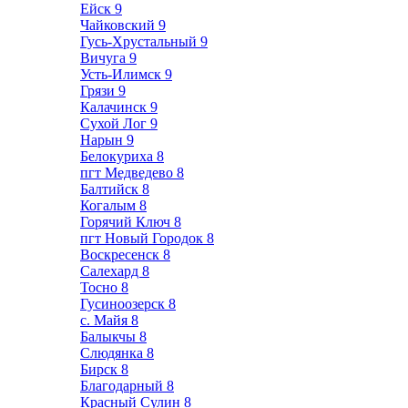
Ейск
9
Чайковский
9
Гусь-Хрустальный
9
Вичуга
9
Усть-Илимск
9
Грязи
9
Калачинск
9
Сухой Лог
9
Нарын
9
Белокуриха
8
пгт Медведево
8
Балтийск
8
Когалым
8
Горячий Ключ
8
пгт Новый Городок
8
Воскресенск
8
Салехард
8
Тосно
8
Гусиноозерск
8
с. Майя
8
Балыкчы
8
Слюдянка
8
Бирск
8
Благодарный
8
Красный Сулин
8