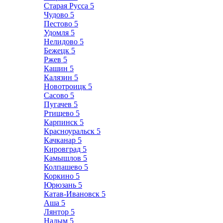
Старая Русса
5
Чудово
5
Пестово
5
Удомля
5
Нелидово
5
Бежецк
5
Ржев
5
Кашин
5
Калязин
5
Новотроицк
5
Сасово
5
Пугачев
5
Ртищево
5
Карпинск
5
Красноуральск
5
Качканар
5
Кировград
5
Камышлов
5
Колпашево
5
Коркино
5
Юрюзань
5
Катав-Ивановск
5
Аша
5
Лянтор
5
Надым
5