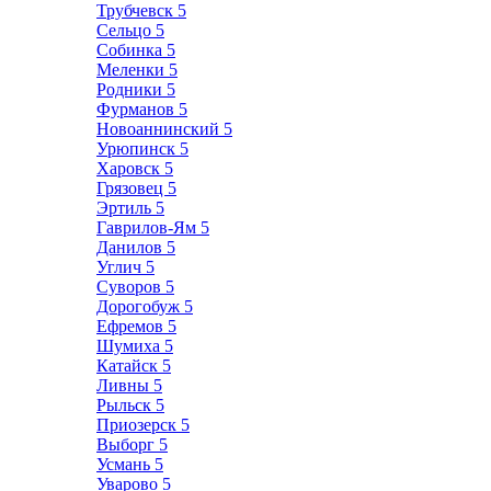
Трубчевск
5
Сельцо
5
Собинка
5
Меленки
5
Родники
5
Фурманов
5
Новоаннинский
5
Урюпинск
5
Харовск
5
Грязовец
5
Эртиль
5
Гаврилов-Ям
5
Данилов
5
Углич
5
Суворов
5
Дорогобуж
5
Ефремов
5
Шумиха
5
Катайск
5
Ливны
5
Рыльск
5
Приозерск
5
Выборг
5
Усмань
5
Уварово
5