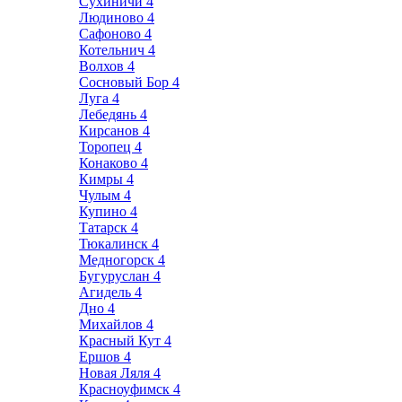
Сухиничи
4
Людиново
4
Сафоново
4
Котельнич
4
Волхов
4
Сосновый Бор
4
Луга
4
Лебедянь
4
Кирсанов
4
Торопец
4
Конаково
4
Кимры
4
Чулым
4
Купино
4
Татарск
4
Тюкалинск
4
Медногорск
4
Бугуруслан
4
Агидель
4
Дно
4
Михайлов
4
Красный Кут
4
Ершов
4
Новая Ляля
4
Красноуфимск
4