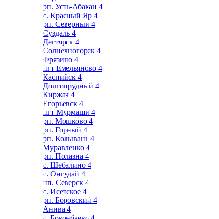
рп. Усть-Абакан
4
с. Красный Яр
4
рп. Северный
4
Суздаль
4
Дегтярск
4
Солнечногорск
4
Фрязино
4
пгт Емельяново
4
Каспийск
4
Долгопрудный
4
Киржач
4
Егорьевск
4
пгт Мурмаши
4
рп. Мошково
4
рп. Горный
4
рп. Колывань
4
Муравленко
4
рп. Полазна
4
с. Шебалино
4
с. Онгудай
4
нп. Северск
4
с. Исетское
4
рп. Боровский
4
Анива
4
с. Боконбаево
4