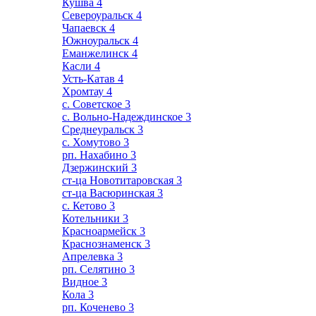
Кушва
4
Североуральск
4
Чапаевск
4
Южноуральск
4
Еманжелинск
4
Касли
4
Усть-Катав
4
Хромтау
4
с. Советское
3
с. Вольно-Надеждинское
3
Среднеуральск
3
с. Хомутово
3
рп. Нахабино
3
Дзержинский
3
ст-ца Новотитаровская
3
ст-ца Васюринская
3
с. Кетово
3
Котельники
3
Красноармейск
3
Краснознаменск
3
Апрелевка
3
рп. Селятино
3
Видное
3
Кола
3
рп. Коченево
3