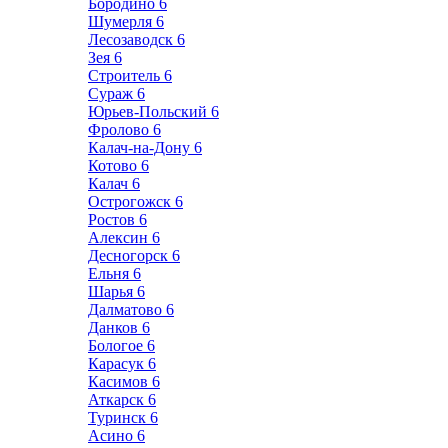
Бородино
6
Шумерля
6
Лесозаводск
6
Зея
6
Строитель
6
Сураж
6
Юрьев-Польский
6
Фролово
6
Калач-на-Дону
6
Котово
6
Калач
6
Острогожск
6
Ростов
6
Алексин
6
Десногорск
6
Ельня
6
Шарья
6
Далматово
6
Данков
6
Бологое
6
Карасук
6
Касимов
6
Аткарск
6
Туринск
6
Асино
6