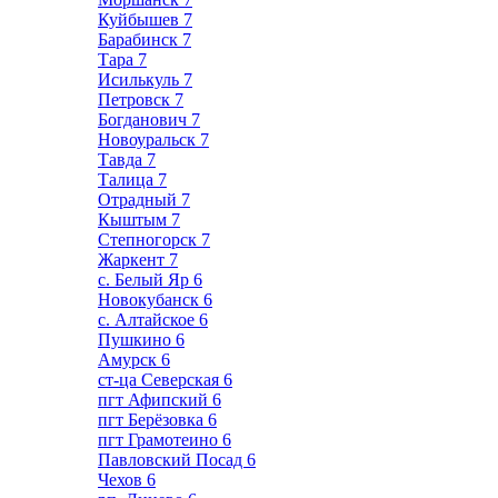
Куйбышев
7
Барабинск
7
Тара
7
Исилькуль
7
Петровск
7
Богданович
7
Новоуральск
7
Тавда
7
Талица
7
Отрадный
7
Кыштым
7
Степногорск
7
Жаркент
7
с. Белый Яр
6
Новокубанск
6
с. Алтайское
6
Пушкино
6
Амурск
6
ст-ца Северская
6
пгт Афипский
6
пгт Берёзовка
6
пгт Грамотеино
6
Павловский Посад
6
Чехов
6