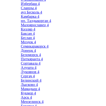
Избербаш
4
Сланцы
4
аул Бесколь
4
Камбарка
4
нп. Талдыкорган
4
Малоярославец
4
Кизляр
4
Баксан
4
Беслан
4
Моздок
4
Семикаракорск
4
Донецк
4
Беломорск
4
Питкяранта
4
Сортавала
4
Алушта
4
Лукоянов
4
Сергач
4
Белинский
4
Лысково
4
Мамадыш
4
Кукмор
4
Арск
4
Мензелинск
4
Боготол
4