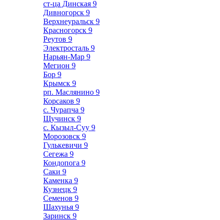
ст-ца Динская
9
Дивногорск
9
Верхнеуральск
9
Красногорск
9
Реутов
9
Электросталь
9
Нарьян-Мар
9
Мегион
9
Бор
9
Крымск
9
рп. Маслянино
9
Корсаков
9
с. Чурапча
9
Щучинск
9
с. Кызыл-Суу
9
Морозовск
9
Гулькевичи
9
Сегежа
9
Кондопога
9
Саки
9
Каменка
9
Кузнецк
9
Семенов
9
Шахунья
9
Заринск
9