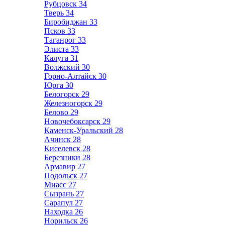
Рубцовск
34
Тверь
34
Биробиджан
33
Псков
33
Таганрог
33
Элиста
33
Калуга
31
Волжский
30
Горно-Алтайск
30
Юрга
30
Белогорск
29
Железногорск
29
Белово
29
Новочебоксарск
29
Каменск-Уральский
28
Ачинск
28
Киселевск
28
Березники
28
Армавир
27
Подольск
27
Миасс
27
Сызрань
27
Сарапул
27
Находка
26
Норильск
26