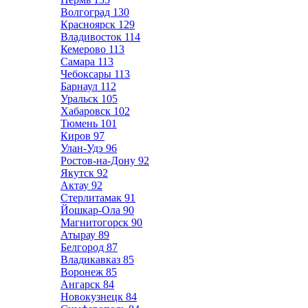
Волгоград
130
Красноярск
129
Владивосток
114
Кемерово
113
Самара
113
Чебоксары
113
Барнаул
112
Уральск
105
Хабаровск
102
Тюмень
101
Киров
97
Улан-Удэ
96
Ростов-на-Дону
92
Якутск
92
Актау
92
Стерлитамак
91
Йошкар-Ола
90
Магнитогорск
90
Атырау
89
Белгород
87
Владикавказ
85
Воронеж
85
Ангарск
84
Новокузнецк
84