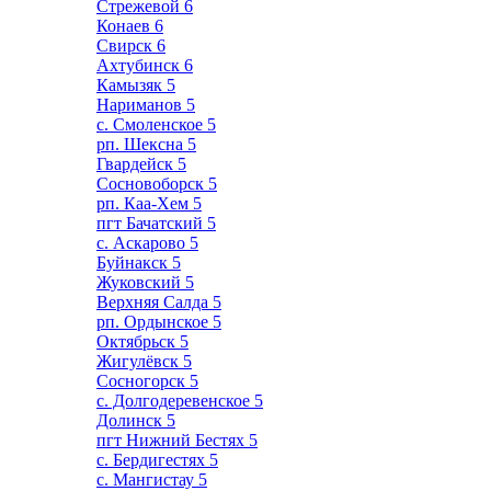
Стрежевой
6
Конаев
6
Свирск
6
Ахтубинск
6
Камызяк
5
Нариманов
5
с. Смоленское
5
рп. Шексна
5
Гвардейск
5
Сосновоборск
5
рп. Каа-Хем
5
пгт Бачатский
5
с. Аскарово
5
Буйнакск
5
Жуковский
5
Верхняя Салда
5
рп. Ордынское
5
Октябрьск
5
Жигулёвск
5
Сосногорск
5
с. Долгодеревенское
5
Долинск
5
пгт Нижний Бестях
5
с. Бердигестях
5
с. Мангистау
5