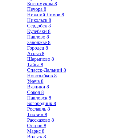
Костомукша
8
Печора
8
Нижний Ломов
8
Никольск
8
Сердобск
8
Кулебаки
8
Павлово
8
Заволжье
8
Городец
8
Агрыз
8
Шарыпово
8
Тайга
8
Спасск-Дальний
8
Новозыбков
8
Унеча
8
Вязники
8
Сокол
8
Павловск
8
Богородицк
8
Рославль
8
Тихвин
8
Рассказово
8
Остров
8
Маркс
8
Вольск
8