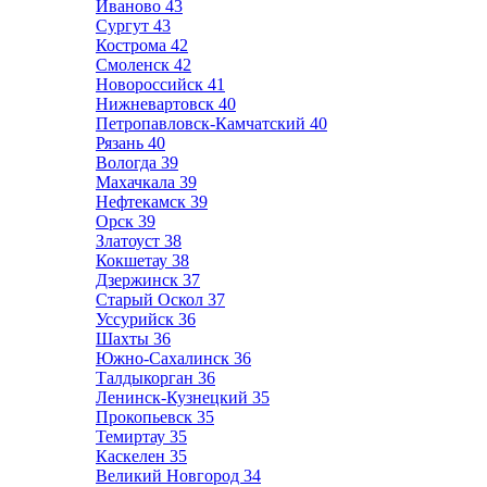
Иваново
43
Сургут
43
Кострома
42
Смоленск
42
Новороссийск
41
Нижневартовск
40
Петропавловск-Камчатский
40
Рязань
40
Вологда
39
Махачкала
39
Нефтекамск
39
Орск
39
Златоуст
38
Кокшетау
38
Дзержинск
37
Старый Оскол
37
Уссурийск
36
Шахты
36
Южно-Сахалинск
36
Талдыкорган
36
Ленинск-Кузнецкий
35
Прокопьевск
35
Темиртау
35
Каскелен
35
Великий Новгород
34