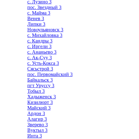
с. Лузино
3
пос. Звездный
3
с. Майма
3
Венев
3
Липки
3
Новоульяновск
3
с. Михайловка
3
с. Кандры
3
с. Иргели
3
с. Ананьево
3
с. Ак-Суу
3
с. Усть-Кокса
3
Сясьстрой
3
пос. Первомайский
3
Байкальск
3
пгт Уруссу
3
Тобыл
3
Хадыженск
3
Кизилюрт
3
Майский
3
Ардон
3
Алагир
3
Зверево
3
Вуктыл
3
Инта
3