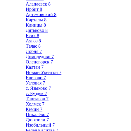
Алапаевск
8
Ирбит
8
Артемовский
8
Карталы
8
Клинцы
8
Дятьково
8
Есик
8
Аягоз
8
Талас
8
Лобня
7
Домодедово
7
Оленегорск
7
Калтан
7
Новый Уренгой
7
Елизово
7
Узловая
7
с. Языково
7
с. Буздяк
7
Таштагол
7
Холмск
7
Кемин
7
Пикалёво
7
Дюртюли
7
Изобильный
7
Белая Калитва
7