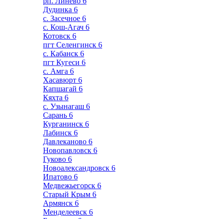
рп. Линево
6
Дудинка
6
с. Засечное
6
с. Кош-Агач
6
Котовск
6
пгт Селенгинск
6
с. Кабанск
6
пгт Кугеси
6
с. Амга
6
Хасавюрт
6
Капшагай
6
Кяхта
6
с. Узынагаш
6
Сарань
6
Курганинск
6
Лабинск
6
Давлеканово
6
Новопавловск
6
Гуково
6
Новоалександровск
6
Ипатово
6
Медвежьегорск
6
Старый Крым
6
Армянск
6
Менделеевск
6