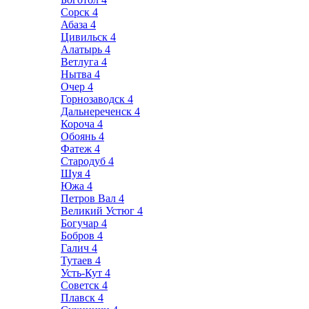
Сорск
4
Абаза
4
Цивильск
4
Алатырь
4
Ветлуга
4
Нытва
4
Очер
4
Горнозаводск
4
Дальнереченск
4
Короча
4
Обоянь
4
Фатеж
4
Стародуб
4
Шуя
4
Южа
4
Петров Вал
4
Великий Устюг
4
Богучар
4
Бобров
4
Галич
4
Тутаев
4
Усть-Кут
4
Советск
4
Плавск
4