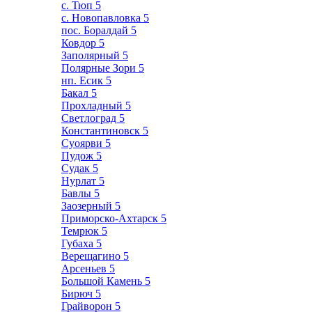
с. Тюп
5
с. Новопавловка
5
пос. Боралдай
5
Ковдор
5
Заполярный
5
Полярные Зори
5
нп. Есик
5
Бакал
5
Прохладный
5
Светлоград
5
Константиновск
5
Суоярви
5
Пудож
5
Судак
5
Нурлат
5
Бавлы
5
Заозерный
5
Приморско-Ахтарск
5
Темрюк
5
Губаха
5
Верещагино
5
Арсеньев
5
Большой Камень
5
Бирюч
5
Грайворон
5