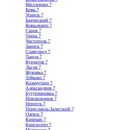
Миллерово
7
Кемь
7
Усинск
7
Бахчисарай
7
Ковылкино
7
Саров
7
Урень
7
Чистополь
7
Заинск
7
Славгород
7
Тында
7
Курчатов
7
Льгов
7
Жуковка
7
Тейково
7
Кольчугино
7
Александров
7
Бутурлиновка
7
Нововоронеж
7
Нерехта
7
Переславль-Залесский
7
Озерск
7
Кириши
7
Кингисепп
7
Моршанск
7