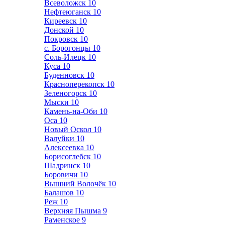
Всеволожск
10
Нефтеюганск
10
Киреевск
10
Донской
10
Покровск
10
с. Борогонцы
10
Соль-Илецк
10
Куса
10
Буденновск
10
Красноперекопск
10
Зеленогорск
10
Мыски
10
Камень-на-Оби
10
Оса
10
Новый Оскол
10
Валуйки
10
Алексеевка
10
Борисоглебск
10
Шадринск
10
Боровичи
10
Вышний Волочёк
10
Балашов
10
Реж
10
Верхняя Пышма
9
Раменское
9