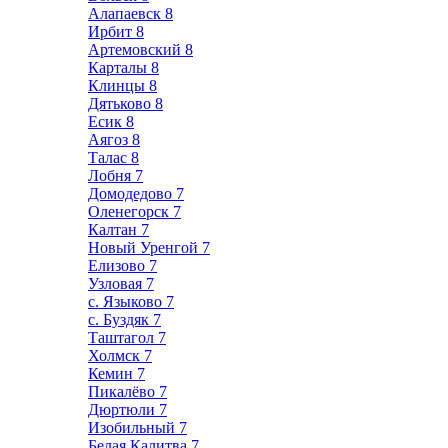
Алапаевск
8
Ирбит
8
Артемовский
8
Карталы
8
Клинцы
8
Дятьково
8
Есик
8
Аягоз
8
Талас
8
Лобня
7
Домодедово
7
Оленегорск
7
Калтан
7
Новый Уренгой
7
Елизово
7
Узловая
7
с. Языково
7
с. Буздяк
7
Таштагол
7
Холмск
7
Кемин
7
Пикалёво
7
Дюртюли
7
Изобильный
7
Белая Калитва
7