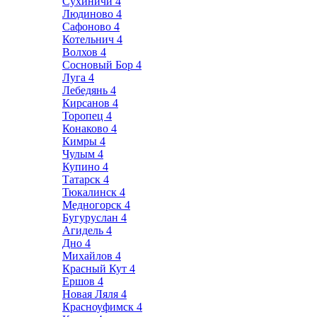
Сухиничи
4
Людиново
4
Сафоново
4
Котельнич
4
Волхов
4
Сосновый Бор
4
Луга
4
Лебедянь
4
Кирсанов
4
Торопец
4
Конаково
4
Кимры
4
Чулым
4
Купино
4
Татарск
4
Тюкалинск
4
Медногорск
4
Бугуруслан
4
Агидель
4
Дно
4
Михайлов
4
Красный Кут
4
Ершов
4
Новая Ляля
4
Красноуфимск
4