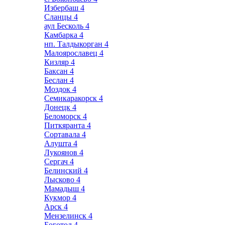
Избербаш
4
Сланцы
4
аул Бесколь
4
Камбарка
4
нп. Талдыкорган
4
Малоярославец
4
Кизляр
4
Баксан
4
Беслан
4
Моздок
4
Семикаракорск
4
Донецк
4
Беломорск
4
Питкяранта
4
Сортавала
4
Алушта
4
Лукоянов
4
Сергач
4
Белинский
4
Лысково
4
Мамадыш
4
Кукмор
4
Арск
4
Мензелинск
4
Боготол
4