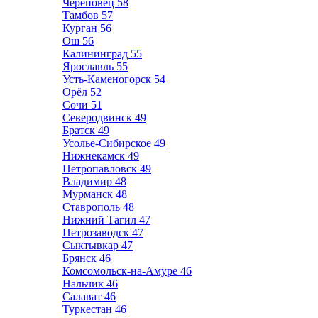
Череповец
58
Тамбов
57
Курган
56
Ош
56
Калининград
55
Ярославль
55
Усть-Каменогорск
54
Орёл
52
Сочи
51
Северодвинск
49
Братск
49
Усолье-Сибирское
49
Нижнекамск
49
Петропавловск
49
Владимир
48
Мурманск
48
Ставрополь
48
Нижний Тагил
47
Петрозаводск
47
Сыктывкар
47
Брянск
46
Комсомольск-на-Амуре
46
Нальчик
46
Салават
46
Туркестан
46