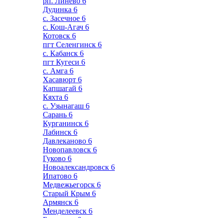
рп. Линево
6
Дудинка
6
с. Засечное
6
с. Кош-Агач
6
Котовск
6
пгт Селенгинск
6
с. Кабанск
6
пгт Кугеси
6
с. Амга
6
Хасавюрт
6
Капшагай
6
Кяхта
6
с. Узынагаш
6
Сарань
6
Курганинск
6
Лабинск
6
Давлеканово
6
Новопавловск
6
Гуково
6
Новоалександровск
6
Ипатово
6
Медвежьегорск
6
Старый Крым
6
Армянск
6
Менделеевск
6