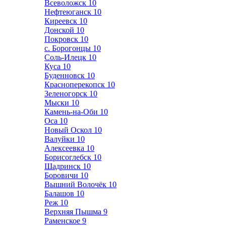
Всеволожск
10
Нефтеюганск
10
Киреевск
10
Донской
10
Покровск
10
с. Борогонцы
10
Соль-Илецк
10
Куса
10
Буденновск
10
Красноперекопск
10
Зеленогорск
10
Мыски
10
Камень-на-Оби
10
Оса
10
Новый Оскол
10
Валуйки
10
Алексеевка
10
Борисоглебск
10
Шадринск
10
Боровичи
10
Вышний Волочёк
10
Балашов
10
Реж
10
Верхняя Пышма
9
Раменское
9