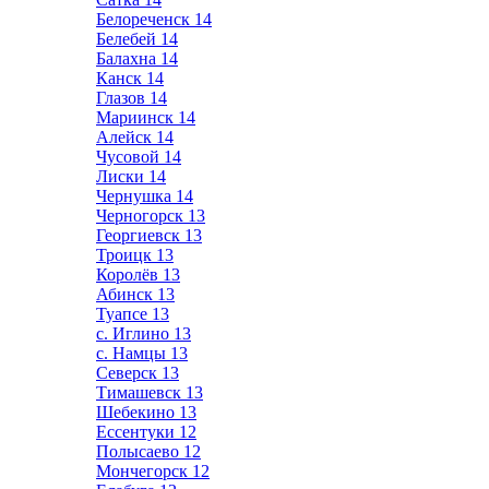
Белореченск
14
Белебей
14
Балахна
14
Канск
14
Глазов
14
Мариинск
14
Алейск
14
Чусовой
14
Лиски
14
Чернушка
14
Черногорск
13
Георгиевск
13
Троицк
13
Королёв
13
Абинск
13
Туапсе
13
с. Иглино
13
с. Намцы
13
Северск
13
Тимашевск
13
Шебекино
13
Ессентуки
12
Полысаево
12
Мончегорск
12