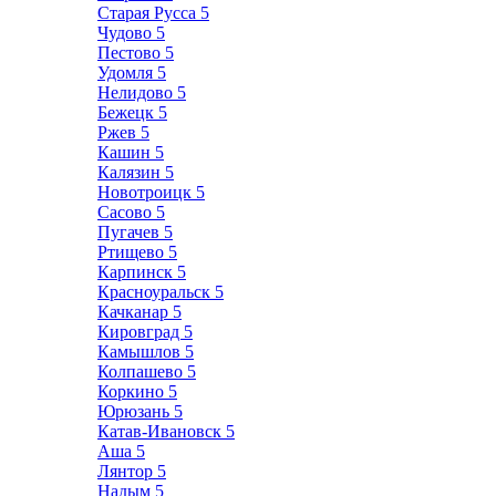
Старая Русса
5
Чудово
5
Пестово
5
Удомля
5
Нелидово
5
Бежецк
5
Ржев
5
Кашин
5
Калязин
5
Новотроицк
5
Сасово
5
Пугачев
5
Ртищево
5
Карпинск
5
Красноуральск
5
Качканар
5
Кировград
5
Камышлов
5
Колпашево
5
Коркино
5
Юрюзань
5
Катав-Ивановск
5
Аша
5
Лянтор
5
Надым
5