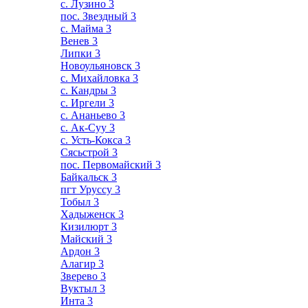
с. Лузино
3
пос. Звездный
3
с. Майма
3
Венев
3
Липки
3
Новоульяновск
3
с. Михайловка
3
с. Кандры
3
с. Иргели
3
с. Ананьево
3
с. Ак-Суу
3
с. Усть-Кокса
3
Сясьстрой
3
пос. Первомайский
3
Байкальск
3
пгт Уруссу
3
Тобыл
3
Хадыженск
3
Кизилюрт
3
Майский
3
Ардон
3
Алагир
3
Зверево
3
Вуктыл
3
Инта
3