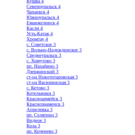
Кушва
4
Североуральск
4
Чапаевск
4
Южноуральск
4
Еманжелинск
4
Касли
4
Усть-Катав
4
Хромтау
4
с. Советское
3
с. Вольно-Надеждинское
3
Среднеуральск
3
с. Хомутово
3
рп. Нахабино
3
Дзержинский
3
ст-ца Новотитаровская
3
ст-ца Васюринская
3
с. Кетово
3
Котельники
3
Красноармейск
3
Краснознаменск
3
Апрелевка
3
рп. Селятино
3
Видное
3
Кола
3
рп. Коченево
3