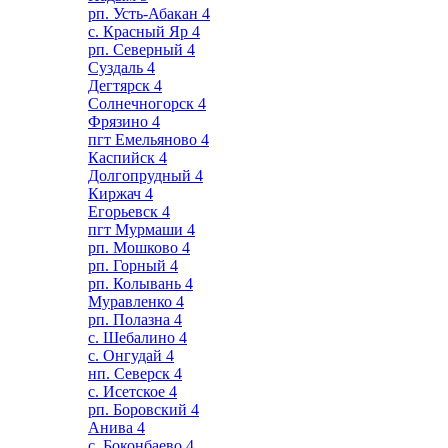
рп. Усть-Абакан
4
с. Красный Яр
4
рп. Северный
4
Суздаль
4
Дегтярск
4
Солнечногорск
4
Фрязино
4
пгт Емельяново
4
Каспийск
4
Долгопрудный
4
Киржач
4
Егорьевск
4
пгт Мурмаши
4
рп. Мошково
4
рп. Горный
4
рп. Колывань
4
Муравленко
4
рп. Полазна
4
с. Шебалино
4
с. Онгудай
4
нп. Северск
4
с. Исетское
4
рп. Боровский
4
Анива
4
с. Боконбаево
4