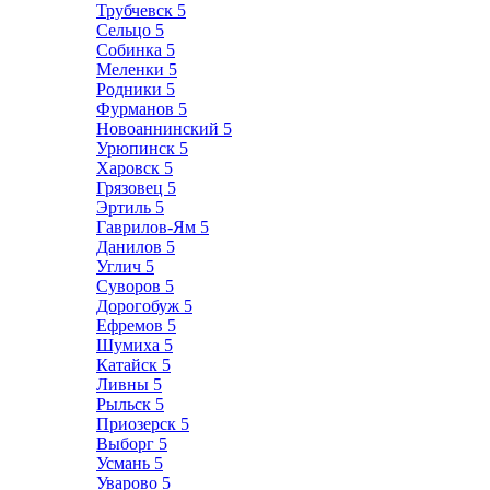
Трубчевск
5
Сельцо
5
Собинка
5
Меленки
5
Родники
5
Фурманов
5
Новоаннинский
5
Урюпинск
5
Харовск
5
Грязовец
5
Эртиль
5
Гаврилов-Ям
5
Данилов
5
Углич
5
Суворов
5
Дорогобуж
5
Ефремов
5
Шумиха
5
Катайск
5
Ливны
5
Рыльск
5
Приозерск
5
Выборг
5
Усмань
5
Уварово
5