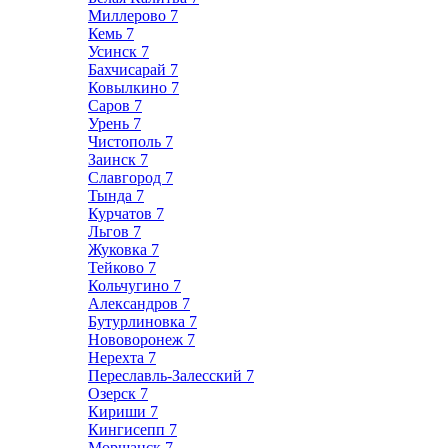
Миллерово
7
Кемь
7
Усинск
7
Бахчисарай
7
Ковылкино
7
Саров
7
Урень
7
Чистополь
7
Заинск
7
Славгород
7
Тында
7
Курчатов
7
Льгов
7
Жуковка
7
Тейково
7
Кольчугино
7
Александров
7
Бутурлиновка
7
Нововоронеж
7
Нерехта
7
Переславль-Залесский
7
Озерск
7
Кириши
7
Кингисепп
7
Моршанск
7