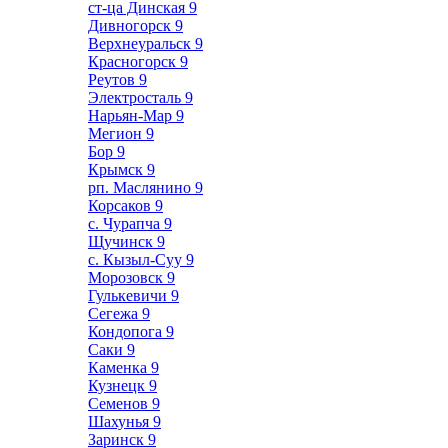
ст-ца Динская
9
Дивногорск
9
Верхнеуральск
9
Красногорск
9
Реутов
9
Электросталь
9
Нарьян-Мар
9
Мегион
9
Бор
9
Крымск
9
рп. Маслянино
9
Корсаков
9
с. Чурапча
9
Щучинск
9
с. Кызыл-Суу
9
Морозовск
9
Гулькевичи
9
Сегежа
9
Кондопога
9
Саки
9
Каменка
9
Кузнецк
9
Семенов
9
Шахунья
9
Заринск
9