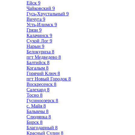
Ейск
9
Чайковский
9
Гусь-Хрустальный
9
Вичуга
9
Усть-Илимск
9
Грязи
9
Калачинск
9
Сухой Лог
9
Нарын
9
Белокуриха
8
пгт Медведево
8
Балтийск
8
Когалым
8
Горячий Ключ
8
пгт Новый Городок
8
Воскресенск
8
Салехард
8
Тосно
8
Гусиноозерск
8
с. Майя
8
Балыкчы
8
Слюдянка
8
Бирск
8
Благодарный
8
Красный Сулин
8