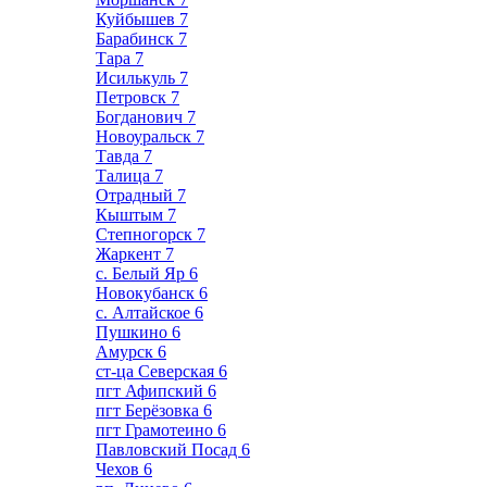
Куйбышев
7
Барабинск
7
Тара
7
Исилькуль
7
Петровск
7
Богданович
7
Новоуральск
7
Тавда
7
Талица
7
Отрадный
7
Кыштым
7
Степногорск
7
Жаркент
7
с. Белый Яр
6
Новокубанск
6
с. Алтайское
6
Пушкино
6
Амурск
6
ст-ца Северская
6
пгт Афипский
6
пгт Берёзовка
6
пгт Грамотеино
6
Павловский Посад
6
Чехов
6