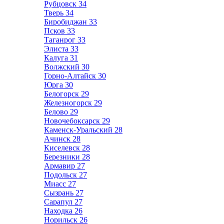
Рубцовск
34
Тверь
34
Биробиджан
33
Псков
33
Таганрог
33
Элиста
33
Калуга
31
Волжский
30
Горно-Алтайск
30
Юрга
30
Белогорск
29
Железногорск
29
Белово
29
Новочебоксарск
29
Каменск-Уральский
28
Ачинск
28
Киселевск
28
Березники
28
Армавир
27
Подольск
27
Миасс
27
Сызрань
27
Сарапул
27
Находка
26
Норильск
26