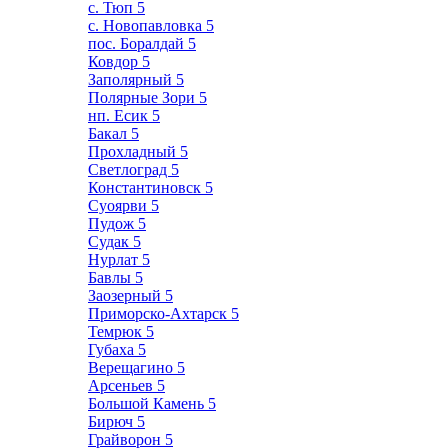
с. Тюп
5
с. Новопавловка
5
пос. Боралдай
5
Ковдор
5
Заполярный
5
Полярные Зори
5
нп. Есик
5
Бакал
5
Прохладный
5
Светлоград
5
Константиновск
5
Суоярви
5
Пудож
5
Судак
5
Нурлат
5
Бавлы
5
Заозерный
5
Приморско-Ахтарск
5
Темрюк
5
Губаха
5
Верещагино
5
Арсеньев
5
Большой Камень
5
Бирюч
5
Грайворон
5