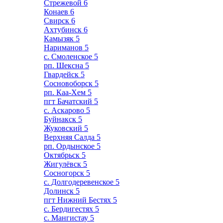
Стрежевой
6
Конаев
6
Свирск
6
Ахтубинск
6
Камызяк
5
Нариманов
5
с. Смоленское
5
рп. Шексна
5
Гвардейск
5
Сосновоборск
5
рп. Каа-Хем
5
пгт Бачатский
5
с. Аскарово
5
Буйнакск
5
Жуковский
5
Верхняя Салда
5
рп. Ордынское
5
Октябрьск
5
Жигулёвск
5
Сосногорск
5
с. Долгодеревенское
5
Долинск
5
пгт Нижний Бестях
5
с. Бердигестях
5
с. Мангистау
5