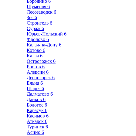
Бородино
6
Шумерля
6
Лесозаводск
6
Зея
6
Строитель
6
Сураж
6
Юрьев-Польский
6
Фролово
6
Калач-на-Дону
6
Котово
6
Калач
6
Острогожск
6
Ростов
6
Алексин
6
Десногорск
6
Ельня
6
Шарья
6
Далматово
6
Данков
6
Бологое
6
Карасук
6
Касимов
6
Аткарск
6
Туринск
6
Асино
6