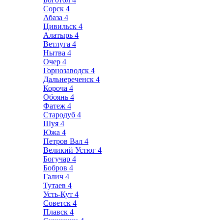
Сорск
4
Абаза
4
Цивильск
4
Алатырь
4
Ветлуга
4
Нытва
4
Очер
4
Горнозаводск
4
Дальнереченск
4
Короча
4
Обоянь
4
Фатеж
4
Стародуб
4
Шуя
4
Южа
4
Петров Вал
4
Великий Устюг
4
Богучар
4
Бобров
4
Галич
4
Тутаев
4
Усть-Кут
4
Советск
4
Плавск
4