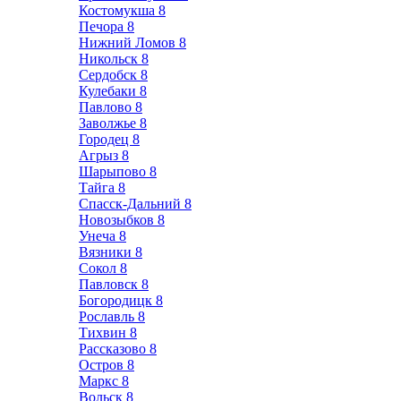
Костомукша
8
Печора
8
Нижний Ломов
8
Никольск
8
Сердобск
8
Кулебаки
8
Павлово
8
Заволжье
8
Городец
8
Агрыз
8
Шарыпово
8
Тайга
8
Спасск-Дальний
8
Новозыбков
8
Унеча
8
Вязники
8
Сокол
8
Павловск
8
Богородицк
8
Рославль
8
Тихвин
8
Рассказово
8
Остров
8
Маркс
8
Вольск
8