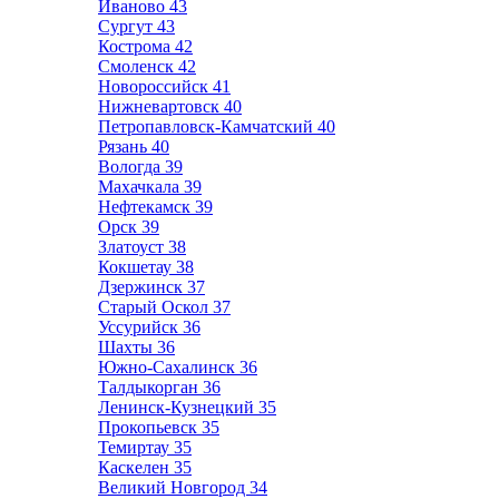
Иваново
43
Сургут
43
Кострома
42
Смоленск
42
Новороссийск
41
Нижневартовск
40
Петропавловск-Камчатский
40
Рязань
40
Вологда
39
Махачкала
39
Нефтекамск
39
Орск
39
Златоуст
38
Кокшетау
38
Дзержинск
37
Старый Оскол
37
Уссурийск
36
Шахты
36
Южно-Сахалинск
36
Талдыкорган
36
Ленинск-Кузнецкий
35
Прокопьевск
35
Темиртау
35
Каскелен
35
Великий Новгород
34