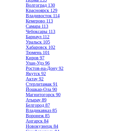
Волгоград
130
Красноярск
129
Владивосток
114
Кемерово
113
Самара
113
Чебоксары
113
Барнаул
112
Уральск
105
Хабаровск
102
Тюмень
101
Киров
97
Улан-Удэ
96
Ростов-на-Дону
92
Якутск
92
Актау
92
Стерлитамак
91
Йошкар-Ола
90
Магнитогорск
90
Атырау
89
Белгород
87
Владикавказ
85
Воронеж
85
Ангарск
84
Новокузнецк
84