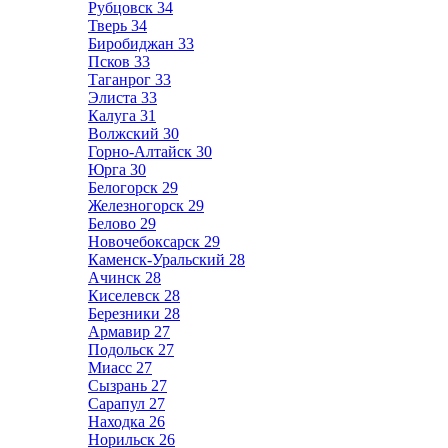
Рубцовск
34
Тверь
34
Биробиджан
33
Псков
33
Таганрог
33
Элиста
33
Калуга
31
Волжский
30
Горно-Алтайск
30
Юрга
30
Белогорск
29
Железногорск
29
Белово
29
Новочебоксарск
29
Каменск-Уральский
28
Ачинск
28
Киселевск
28
Березники
28
Армавир
27
Подольск
27
Миасс
27
Сызрань
27
Сарапул
27
Находка
26
Норильск
26