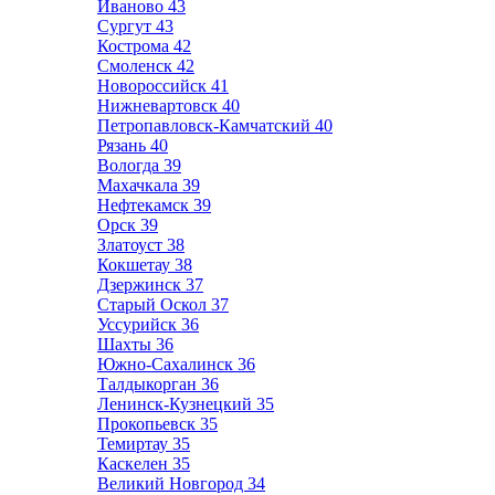
Иваново
43
Сургут
43
Кострома
42
Смоленск
42
Новороссийск
41
Нижневартовск
40
Петропавловск-Камчатский
40
Рязань
40
Вологда
39
Махачкала
39
Нефтекамск
39
Орск
39
Златоуст
38
Кокшетау
38
Дзержинск
37
Старый Оскол
37
Уссурийск
36
Шахты
36
Южно-Сахалинск
36
Талдыкорган
36
Ленинск-Кузнецкий
35
Прокопьевск
35
Темиртау
35
Каскелен
35
Великий Новгород
34