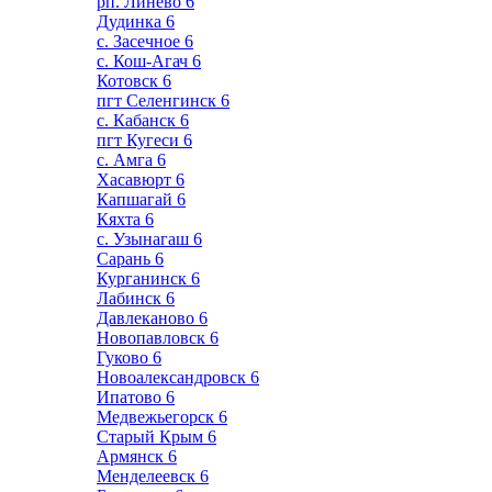
рп. Линево
6
Дудинка
6
с. Засечное
6
с. Кош-Агач
6
Котовск
6
пгт Селенгинск
6
с. Кабанск
6
пгт Кугеси
6
с. Амга
6
Хасавюрт
6
Капшагай
6
Кяхта
6
с. Узынагаш
6
Сарань
6
Курганинск
6
Лабинск
6
Давлеканово
6
Новопавловск
6
Гуково
6
Новоалександровск
6
Ипатово
6
Медвежьегорск
6
Старый Крым
6
Армянск
6
Менделеевск
6