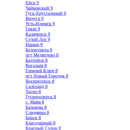
Ейск
9
Чайковский
9
Гусь-Хрустальный
9
Вичуга
9
Усть-Илимск
9
Грязи
9
Калачинск
9
Сухой Лог
9
Нарын
9
Белокуриха
8
пгт Медведево
8
Балтийск
8
Когалым
8
Горячий Ключ
8
пгт Новый Городок
8
Воскресенск
8
Салехард
8
Тосно
8
Гусиноозерск
8
с. Майя
8
Балыкчы
8
Слюдянка
8
Бирск
8
Благодарный
8
Красный Сулин
8