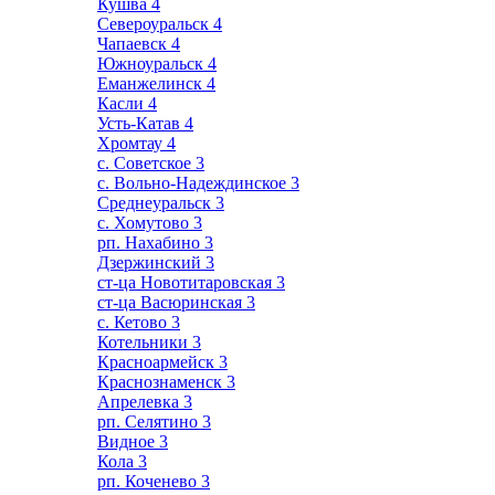
Кушва
4
Североуральск
4
Чапаевск
4
Южноуральск
4
Еманжелинск
4
Касли
4
Усть-Катав
4
Хромтау
4
с. Советское
3
с. Вольно-Надеждинское
3
Среднеуральск
3
с. Хомутово
3
рп. Нахабино
3
Дзержинский
3
ст-ца Новотитаровская
3
ст-ца Васюринская
3
с. Кетово
3
Котельники
3
Красноармейск
3
Краснознаменск
3
Апрелевка
3
рп. Селятино
3
Видное
3
Кола
3
рп. Коченево
3