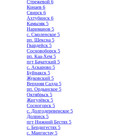
Стрежевой
6
Конаев
6
Свирск
6
Ахтубинск
6
Камызяк
5
Нариманов
5
с. Смоленское
5
рп. Шексна
5
Гвардейск
5
Сосновоборск
5
рп. Каа-Хем
5
пгт Бачатский
5
с. Аскарово
5
Буйнакск
5
Жуковский
5
Верхняя Салда
5
рп. Ордынское
5
Октябрьск
5
Жигулёвск
5
Сосногорск
5
с. Долгодеревенское
5
Долинск
5
пгт Нижний Бестях
5
с. Бердигестях
5
с. Мангистау
5