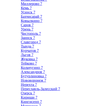
Миллерово
7
Кемь
7
Усинск
7
Бахчисарай
7
Ковылкино
7
Саров
7
Урень
7
Чистополь
7
Заинск
7
Славгород
7
Тында
7
Курчатов
7
Льгов
7
Жуковка
7
Тейково
7
Кольчугино
7
Александров
7
Бутурлиновка
7
Нововоронеж
7
Нерехта
7
Переславль-Залесский
7
Озерск
7
Кириши
7
Кингисепп
7
Моршанск
7