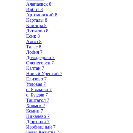
Алапаевск
8
Ирбит
8
Артемовский
8
Карталы
8
Клинцы
8
Дятьково
8
Есик
8
Аягоз
8
Талас
8
Лобня
7
Домодедово
7
Оленегорск
7
Калтан
7
Новый Уренгой
7
Елизово
7
Узловая
7
с. Языково
7
с. Буздяк
7
Таштагол
7
Холмск
7
Кемин
7
Пикалёво
7
Дюртюли
7
Изобильный
7
Белая Калитва
7