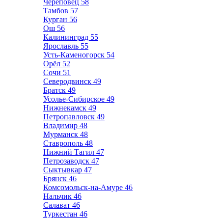
Череповец
58
Тамбов
57
Курган
56
Ош
56
Калининград
55
Ярославль
55
Усть-Каменогорск
54
Орёл
52
Сочи
51
Северодвинск
49
Братск
49
Усолье-Сибирское
49
Нижнекамск
49
Петропавловск
49
Владимир
48
Мурманск
48
Ставрополь
48
Нижний Тагил
47
Петрозаводск
47
Сыктывкар
47
Брянск
46
Комсомольск-на-Амуре
46
Нальчик
46
Салават
46
Туркестан
46