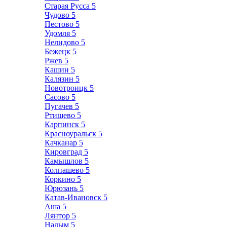
Старая Русса
5
Чудово
5
Пестово
5
Удомля
5
Нелидово
5
Бежецк
5
Ржев
5
Кашин
5
Калязин
5
Новотроицк
5
Сасово
5
Пугачев
5
Ртищево
5
Карпинск
5
Красноуральск
5
Качканар
5
Кировград
5
Камышлов
5
Колпашево
5
Коркино
5
Юрюзань
5
Катав-Ивановск
5
Аша
5
Лянтор
5
Надым
5