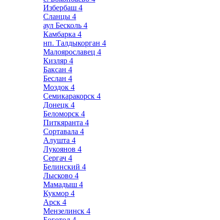
Избербаш
4
Сланцы
4
аул Бесколь
4
Камбарка
4
нп. Талдыкорган
4
Малоярославец
4
Кизляр
4
Баксан
4
Беслан
4
Моздок
4
Семикаракорск
4
Донецк
4
Беломорск
4
Питкяранта
4
Сортавала
4
Алушта
4
Лукоянов
4
Сергач
4
Белинский
4
Лысково
4
Мамадыш
4
Кукмор
4
Арск
4
Мензелинск
4
Боготол
4