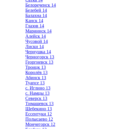
Белореченск
14
Белебей
14
Балахна
14
Канск
14
Глазов
14
Мариинск
14
Алейск
14
Чусовой
14
Лиски
14
Чернушка
14
Черногорск
13
Георгиевск
13
Троицк
13
Королёв
13
Абинск
13
Туапсе
13
с. Иглино
13
с. Намцы
13
Северск
13
Тимашевск
13
Шебекино
13
Ессентуки
12
Полысаево
12
Мончегорск
12