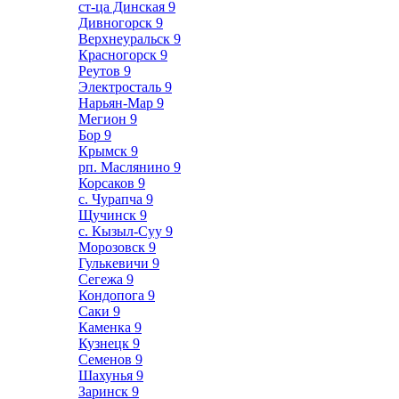
ст-ца Динская
9
Дивногорск
9
Верхнеуральск
9
Красногорск
9
Реутов
9
Электросталь
9
Нарьян-Мар
9
Мегион
9
Бор
9
Крымск
9
рп. Маслянино
9
Корсаков
9
с. Чурапча
9
Щучинск
9
с. Кызыл-Суу
9
Морозовск
9
Гулькевичи
9
Сегежа
9
Кондопога
9
Саки
9
Каменка
9
Кузнецк
9
Семенов
9
Шахунья
9
Заринск
9