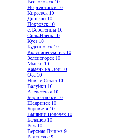
Всеволожск
10
Нефтеюганск
10
Киреевск
10
Донской
10
Покровск
10
с. Борогонцы
10
Соль-Илецк
10
Куса
10
Буденновск
10
Красноперекопск
10
Зеленогорск
10
Мыски
10
Камень-на-Оби
10
Оса
10
Новый Оскол
10
Валуйки
10
Алексеевка
10
Борисоглебск
10
Шадринск
10
Боровичи
10
Вышний Волочёк
10
Балашов
10
Реж
10
Верхняя Пышма
9
Раменское
9