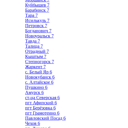
Куйбышев
7
Барабинск
7
Тара
7
Исилькуль
7
Петровск
7
Богданович
7
Новоуральск
7
Тавда
7
Талица
7
Отрадный
7
Кыштым
7
Степногорск
7
Жаркент
7
с. Белый Яр
6
Новокубанск
6
с. Алтайское
6
Пушкино
6
Амурск
6
ст-ца Северская
6
пгт Афипский
6
пгт Берёзовка
6
пгт Грамотеино
6
Павловский Посад
6
Чехов
6