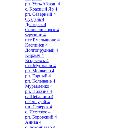
рп. Усть-Абакан
4
с. Красный Яр
4
рп. Северный
4
Суздаль
4
Дегтярск
4
Солнечногорск
4
Фрязино
4
пгт Емельяново
4
Каспийск
4
Долгопрудный
4
Киржач
4
Егорьевск
4
пгт Мурмаши
4
рп. Мошково
4
рп. Горный
4
рп. Колывань
4
Муравленко
4
рп. Полазна
4
с. Шебалино
4
с. Онгудай
4
нп. Северск
4
с. Исетское
4
рп. Боровский
4
Анива
4
с. Боконбаево
4