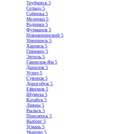
Трубчевск
5
Сельцо
5
Собинка
5
Меленки
5
Родники
5
Фурманов
5
Новоаннинский
5
Урюпинск
5
Харовск
5
Грязовец
5
Эртиль
5
Гаврилов-Ям
5
Данилов
5
Углич
5
Суворов
5
Дорогобуж
5
Ефремов
5
Шумиха
5
Катайск
5
Ливны
5
Рыльск
5
Приозерск
5
Выборг
5
Усмань
5
Уварово
5