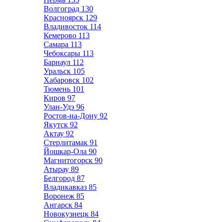
Волгоград
130
Красноярск
129
Владивосток
114
Кемерово
113
Самара
113
Чебоксары
113
Барнаул
112
Уральск
105
Хабаровск
102
Тюмень
101
Киров
97
Улан-Удэ
96
Ростов-на-Дону
92
Якутск
92
Актау
92
Стерлитамак
91
Йошкар-Ола
90
Магнитогорск
90
Атырау
89
Белгород
87
Владикавказ
85
Воронеж
85
Ангарск
84
Новокузнецк
84