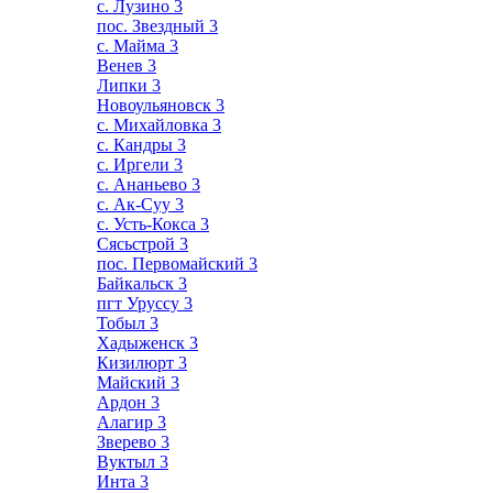
с. Лузино
3
пос. Звездный
3
с. Майма
3
Венев
3
Липки
3
Новоульяновск
3
с. Михайловка
3
с. Кандры
3
с. Иргели
3
с. Ананьево
3
с. Ак-Суу
3
с. Усть-Кокса
3
Сясьстрой
3
пос. Первомайский
3
Байкальск
3
пгт Уруссу
3
Тобыл
3
Хадыженск
3
Кизилюрт
3
Майский
3
Ардон
3
Алагир
3
Зверево
3
Вуктыл
3
Инта
3