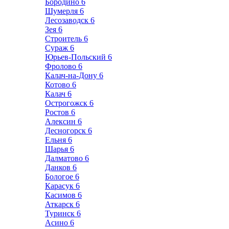
Бородино
6
Шумерля
6
Лесозаводск
6
Зея
6
Строитель
6
Сураж
6
Юрьев-Польский
6
Фролово
6
Калач-на-Дону
6
Котово
6
Калач
6
Острогожск
6
Ростов
6
Алексин
6
Десногорск
6
Ельня
6
Шарья
6
Далматово
6
Данков
6
Бологое
6
Карасук
6
Касимов
6
Аткарск
6
Туринск
6
Асино
6