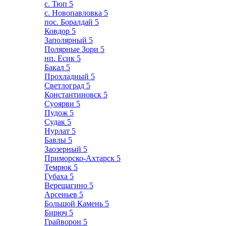
с. Тюп
5
с. Новопавловка
5
пос. Боралдай
5
Ковдор
5
Заполярный
5
Полярные Зори
5
нп. Есик
5
Бакал
5
Прохладный
5
Светлоград
5
Константиновск
5
Суоярви
5
Пудож
5
Судак
5
Нурлат
5
Бавлы
5
Заозерный
5
Приморско-Ахтарск
5
Темрюк
5
Губаха
5
Верещагино
5
Арсеньев
5
Большой Камень
5
Бирюч
5
Грайворон
5