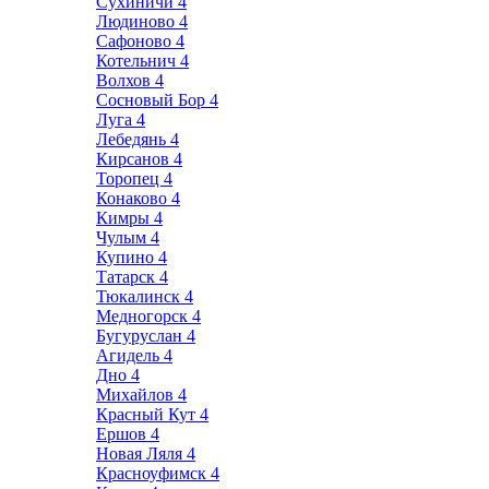
Сухиничи
4
Людиново
4
Сафоново
4
Котельнич
4
Волхов
4
Сосновый Бор
4
Луга
4
Лебедянь
4
Кирсанов
4
Торопец
4
Конаково
4
Кимры
4
Чулым
4
Купино
4
Татарск
4
Тюкалинск
4
Медногорск
4
Бугуруслан
4
Агидель
4
Дно
4
Михайлов
4
Красный Кут
4
Ершов
4
Новая Ляля
4
Красноуфимск
4