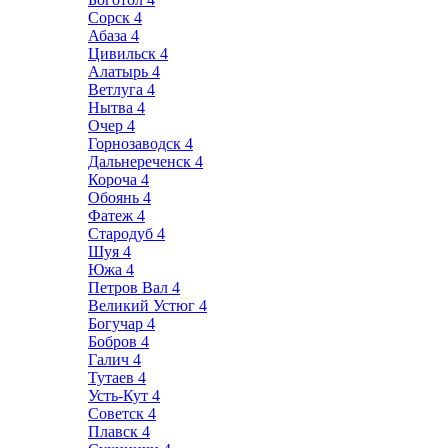
Сорск
4
Абаза
4
Цивильск
4
Алатырь
4
Ветлуга
4
Нытва
4
Очер
4
Горнозаводск
4
Дальнереченск
4
Короча
4
Обоянь
4
Фатеж
4
Стародуб
4
Шуя
4
Южа
4
Петров Вал
4
Великий Устюг
4
Богучар
4
Бобров
4
Галич
4
Тутаев
4
Усть-Кут
4
Советск
4
Плавск
4