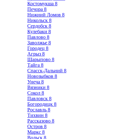
Костомукша
8
Печора
8
Нижний Ломов
8
Никольск
8
Сердобск
8
Кулебаки
8
Павлово
8
Заволжье
8
Городец
8
Агрыз
8
Шарыпово
8
Тайга
8
Спасск-Дальний
8
Новозыбков
8
Унеча
8
Вязники
8
Сокол
8
Павловск
8
Богородицк
8
Рославль
8
Тихвин
8
Рассказово
8
Остров
8
Маркс
8
Вольск
8