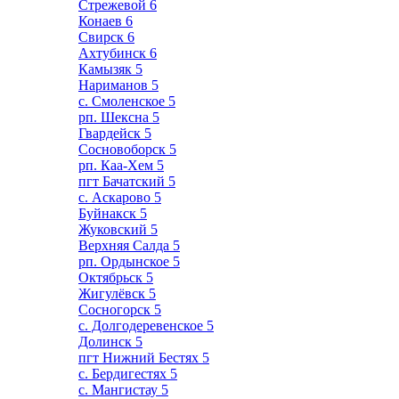
Стрежевой
6
Конаев
6
Свирск
6
Ахтубинск
6
Камызяк
5
Нариманов
5
с. Смоленское
5
рп. Шексна
5
Гвардейск
5
Сосновоборск
5
рп. Каа-Хем
5
пгт Бачатский
5
с. Аскарово
5
Буйнакск
5
Жуковский
5
Верхняя Салда
5
рп. Ордынское
5
Октябрьск
5
Жигулёвск
5
Сосногорск
5
с. Долгодеревенское
5
Долинск
5
пгт Нижний Бестях
5
с. Бердигестях
5
с. Мангистау
5