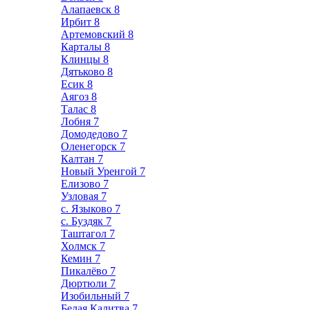
Алапаевск
8
Ирбит
8
Артемовский
8
Карталы
8
Клинцы
8
Дятьково
8
Есик
8
Аягоз
8
Талас
8
Лобня
7
Домодедово
7
Оленегорск
7
Калтан
7
Новый Уренгой
7
Елизово
7
Узловая
7
с. Языково
7
с. Буздяк
7
Таштагол
7
Холмск
7
Кемин
7
Пикалёво
7
Дюртюли
7
Изобильный
7
Белая Калитва
7