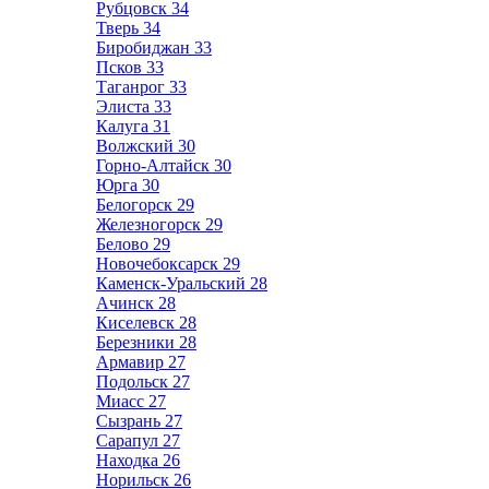
Рубцовск
34
Тверь
34
Биробиджан
33
Псков
33
Таганрог
33
Элиста
33
Калуга
31
Волжский
30
Горно-Алтайск
30
Юрга
30
Белогорск
29
Железногорск
29
Белово
29
Новочебоксарск
29
Каменск-Уральский
28
Ачинск
28
Киселевск
28
Березники
28
Армавир
27
Подольск
27
Миасс
27
Сызрань
27
Сарапул
27
Находка
26
Норильск
26