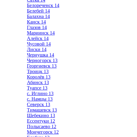
Белореченск
14
Белебей
14
Балахна
14
Канск
14
Глазов
14
Мариинск
14
Алейск
14
Чусовой
14
Лиски
14
Чернушка
14
Черногорск
13
Георгиевск
13
Троицк
13
Королёв
13
Абинск
13
Туапсе
13
с. Иглино
13
с. Намцы
13
Северск
13
Тимашевск
13
Шебекино
13
Ессентуки
12
Полысаево
12
Мончегорск
12