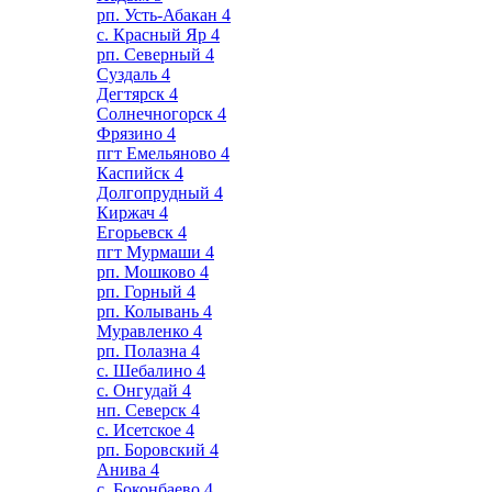
рп. Усть-Абакан
4
с. Красный Яр
4
рп. Северный
4
Суздаль
4
Дегтярск
4
Солнечногорск
4
Фрязино
4
пгт Емельяново
4
Каспийск
4
Долгопрудный
4
Киржач
4
Егорьевск
4
пгт Мурмаши
4
рп. Мошково
4
рп. Горный
4
рп. Колывань
4
Муравленко
4
рп. Полазна
4
с. Шебалино
4
с. Онгудай
4
нп. Северск
4
с. Исетское
4
рп. Боровский
4
Анива
4
с. Боконбаево
4