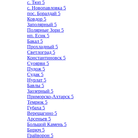
с. Тюп
5
с. Новопавловка
5
пос. Боралдай
5
Ковдор
5
Заполярный
5
Полярные Зори
5
нп. Есик
5
Бакал
5
Прохладный
5
Светлоград
5
Константиновск
5
Суоярви
5
Пудож
5
Судак
5
Нурлат
5
Бавлы
5
Заозерный
5
Приморско-Ахтарск
5
Темрюк
5
Губаха
5
Верещагино
5
Арсеньев
5
Большой Камень
5
Бирюч
5
Грайворон
5