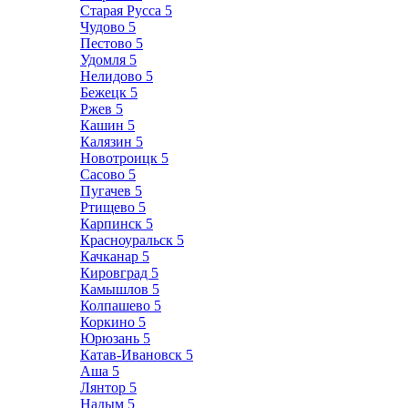
Старая Русса
5
Чудово
5
Пестово
5
Удомля
5
Нелидово
5
Бежецк
5
Ржев
5
Кашин
5
Калязин
5
Новотроицк
5
Сасово
5
Пугачев
5
Ртищево
5
Карпинск
5
Красноуральск
5
Качканар
5
Кировград
5
Камышлов
5
Колпашево
5
Коркино
5
Юрюзань
5
Катав-Ивановск
5
Аша
5
Лянтор
5
Надым
5