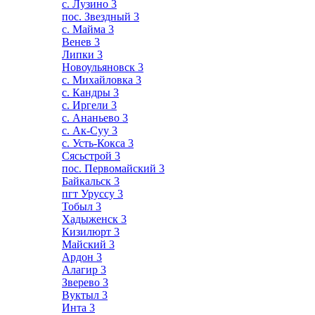
с. Лузино
3
пос. Звездный
3
с. Майма
3
Венев
3
Липки
3
Новоульяновск
3
с. Михайловка
3
с. Кандры
3
с. Иргели
3
с. Ананьево
3
с. Ак-Суу
3
с. Усть-Кокса
3
Сясьстрой
3
пос. Первомайский
3
Байкальск
3
пгт Уруссу
3
Тобыл
3
Хадыженск
3
Кизилюрт
3
Майский
3
Ардон
3
Алагир
3
Зверево
3
Вуктыл
3
Инта
3