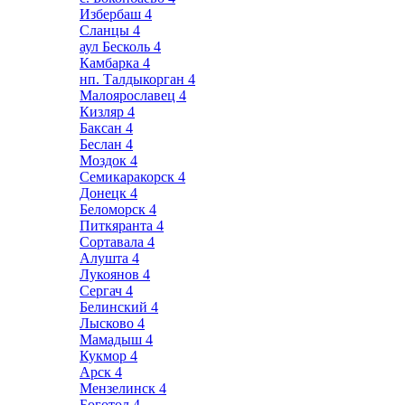
Избербаш
4
Сланцы
4
аул Бесколь
4
Камбарка
4
нп. Талдыкорган
4
Малоярославец
4
Кизляр
4
Баксан
4
Беслан
4
Моздок
4
Семикаракорск
4
Донецк
4
Беломорск
4
Питкяранта
4
Сортавала
4
Алушта
4
Лукоянов
4
Сергач
4
Белинский
4
Лысково
4
Мамадыш
4
Кукмор
4
Арск
4
Мензелинск
4
Боготол
4