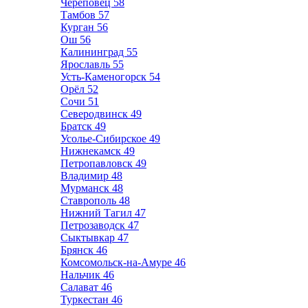
Череповец
58
Тамбов
57
Курган
56
Ош
56
Калининград
55
Ярославль
55
Усть-Каменогорск
54
Орёл
52
Сочи
51
Северодвинск
49
Братск
49
Усолье-Сибирское
49
Нижнекамск
49
Петропавловск
49
Владимир
48
Мурманск
48
Ставрополь
48
Нижний Тагил
47
Петрозаводск
47
Сыктывкар
47
Брянск
46
Комсомольск-на-Амуре
46
Нальчик
46
Салават
46
Туркестан
46