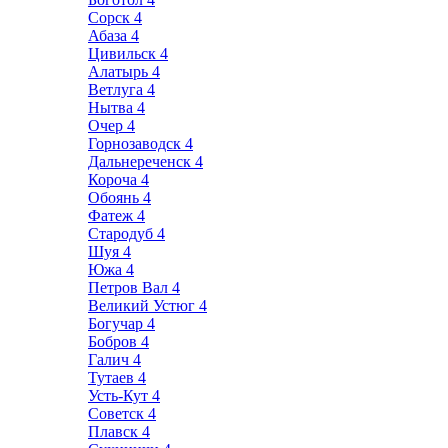
Сорск
4
Абаза
4
Цивильск
4
Алатырь
4
Ветлуга
4
Нытва
4
Очер
4
Горнозаводск
4
Дальнереченск
4
Короча
4
Обоянь
4
Фатеж
4
Стародуб
4
Шуя
4
Южа
4
Петров Вал
4
Великий Устюг
4
Богучар
4
Бобров
4
Галич
4
Тутаев
4
Усть-Кут
4
Советск
4
Плавск
4