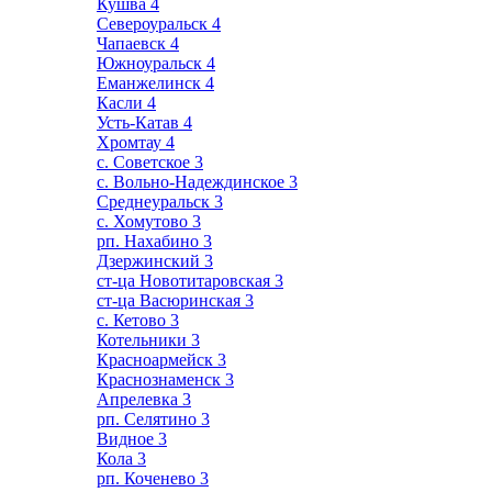
Кушва
4
Североуральск
4
Чапаевск
4
Южноуральск
4
Еманжелинск
4
Касли
4
Усть-Катав
4
Хромтау
4
с. Советское
3
с. Вольно-Надеждинское
3
Среднеуральск
3
с. Хомутово
3
рп. Нахабино
3
Дзержинский
3
ст-ца Новотитаровская
3
ст-ца Васюринская
3
с. Кетово
3
Котельники
3
Красноармейск
3
Краснознаменск
3
Апрелевка
3
рп. Селятино
3
Видное
3
Кола
3
рп. Коченево
3