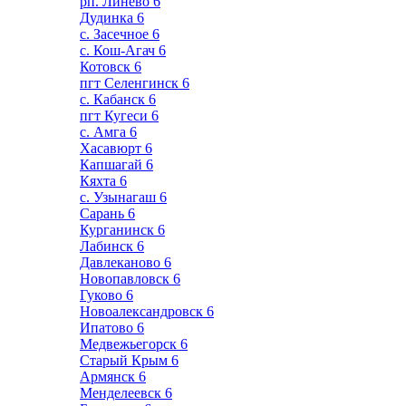
рп. Линево
6
Дудинка
6
с. Засечное
6
с. Кош-Агач
6
Котовск
6
пгт Селенгинск
6
с. Кабанск
6
пгт Кугеси
6
с. Амга
6
Хасавюрт
6
Капшагай
6
Кяхта
6
с. Узынагаш
6
Сарань
6
Курганинск
6
Лабинск
6
Давлеканово
6
Новопавловск
6
Гуково
6
Новоалександровск
6
Ипатово
6
Медвежьегорск
6
Старый Крым
6
Армянск
6
Менделеевск
6