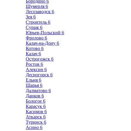
Бородино
6
Шумерля
6
Лесозаводск
6
Зея
6
Строитель
6
Сураж
6
Юрьев-Польский
6
Фролово
6
Калач-на-Дону
6
Котово
6
Калач
6
Острогожск
6
Ростов
6
Алексин
6
Десногорск
6
Ельня
6
Шарья
6
Далматово
6
Данков
6
Бологое
6
Карасук
6
Касимов
6
Аткарск
6
Туринск
6
Асино
6