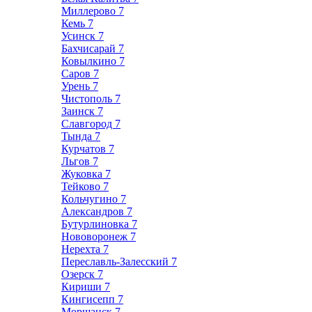
Миллерово
7
Кемь
7
Усинск
7
Бахчисарай
7
Ковылкино
7
Саров
7
Урень
7
Чистополь
7
Заинск
7
Славгород
7
Тында
7
Курчатов
7
Льгов
7
Жуковка
7
Тейково
7
Кольчугино
7
Александров
7
Бутурлиновка
7
Нововоронеж
7
Нерехта
7
Переславль-Залесский
7
Озерск
7
Кириши
7
Кингисепп
7
Моршанск
7