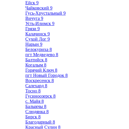
Ейск
9
Чайковский
9
Гусь-Хрустальный
9
Вичуга
9
Усть-Илимск
9
Грязи
9
Калачинск
9
Сухой Лог
9
Нарын
9
Белокуриха
8
пгт Медведево
8
Балтийск
8
Когалым
8
Горячий Ключ
8
пгт Новый Городок
8
Воскресенск
8
Салехард
8
Тосно
8
Гусиноозерск
8
с. Майя
8
Балыкчы
8
Слюдянка
8
Бирск
8
Благодарный
8
Красный Сулин
8