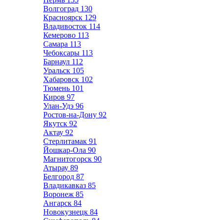
Волгоград
130
Красноярск
129
Владивосток
114
Кемерово
113
Самара
113
Чебоксары
113
Барнаул
112
Уральск
105
Хабаровск
102
Тюмень
101
Киров
97
Улан-Удэ
96
Ростов-на-Дону
92
Якутск
92
Актау
92
Стерлитамак
91
Йошкар-Ола
90
Магнитогорск
90
Атырау
89
Белгород
87
Владикавказ
85
Воронеж
85
Ангарск
84
Новокузнецк
84