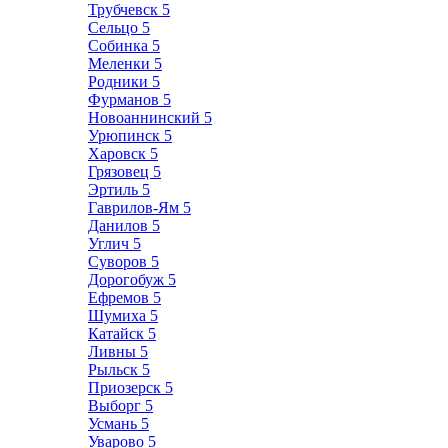
Трубчевск
5
Сельцо
5
Собинка
5
Меленки
5
Родники
5
Фурманов
5
Новоаннинский
5
Урюпинск
5
Харовск
5
Грязовец
5
Эртиль
5
Гаврилов-Ям
5
Данилов
5
Углич
5
Суворов
5
Дорогобуж
5
Ефремов
5
Шумиха
5
Катайск
5
Ливны
5
Рыльск
5
Приозерск
5
Выборг
5
Усмань
5
Уварово
5