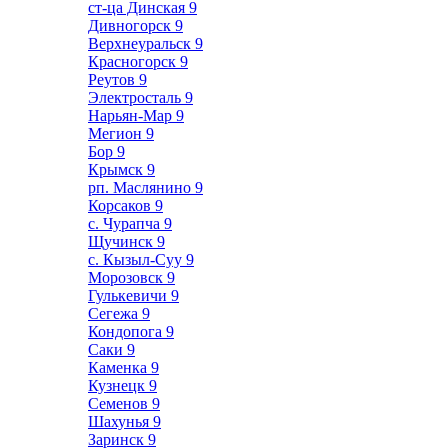
ст-ца Динская
9
Дивногорск
9
Верхнеуральск
9
Красногорск
9
Реутов
9
Электросталь
9
Нарьян-Мар
9
Мегион
9
Бор
9
Крымск
9
рп. Маслянино
9
Корсаков
9
с. Чурапча
9
Щучинск
9
с. Кызыл-Суу
9
Морозовск
9
Гулькевичи
9
Сегежа
9
Кондопога
9
Саки
9
Каменка
9
Кузнецк
9
Семенов
9
Шахунья
9
Заринск
9