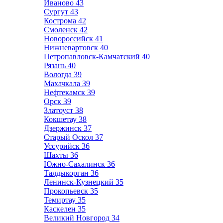
Иваново
43
Сургут
43
Кострома
42
Смоленск
42
Новороссийск
41
Нижневартовск
40
Петропавловск-Камчатский
40
Рязань
40
Вологда
39
Махачкала
39
Нефтекамск
39
Орск
39
Златоуст
38
Кокшетау
38
Дзержинск
37
Старый Оскол
37
Уссурийск
36
Шахты
36
Южно-Сахалинск
36
Талдыкорган
36
Ленинск-Кузнецкий
35
Прокопьевск
35
Темиртау
35
Каскелен
35
Великий Новгород
34