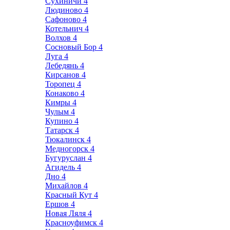
Сухиничи
4
Людиново
4
Сафоново
4
Котельнич
4
Волхов
4
Сосновый Бор
4
Луга
4
Лебедянь
4
Кирсанов
4
Торопец
4
Конаково
4
Кимры
4
Чулым
4
Купино
4
Татарск
4
Тюкалинск
4
Медногорск
4
Бугуруслан
4
Агидель
4
Дно
4
Михайлов
4
Красный Кут
4
Ершов
4
Новая Ляля
4
Красноуфимск
4