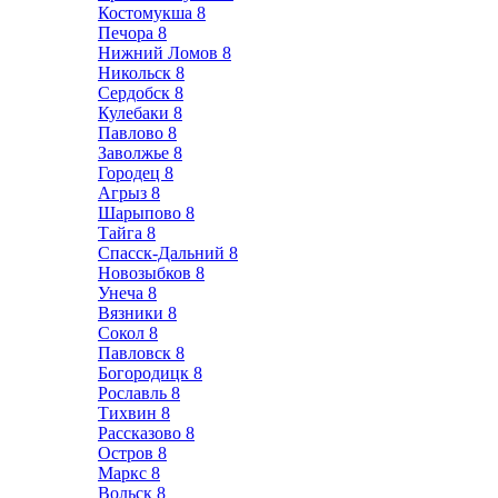
Костомукша
8
Печора
8
Нижний Ломов
8
Никольск
8
Сердобск
8
Кулебаки
8
Павлово
8
Заволжье
8
Городец
8
Агрыз
8
Шарыпово
8
Тайга
8
Спасск-Дальний
8
Новозыбков
8
Унеча
8
Вязники
8
Сокол
8
Павловск
8
Богородицк
8
Рославль
8
Тихвин
8
Рассказово
8
Остров
8
Маркс
8
Вольск
8