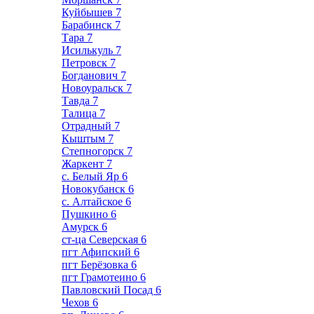
Куйбышев
7
Барабинск
7
Тара
7
Исилькуль
7
Петровск
7
Богданович
7
Новоуральск
7
Тавда
7
Талица
7
Отрадный
7
Кыштым
7
Степногорск
7
Жаркент
7
с. Белый Яр
6
Новокубанск
6
с. Алтайское
6
Пушкино
6
Амурск
6
ст-ца Северская
6
пгт Афипский
6
пгт Берёзовка
6
пгт Грамотеино
6
Павловский Посад
6
Чехов
6