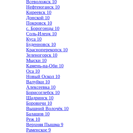
Всеволожск
10
Нефтеюганск
10
Киреевск
10
Донской
10
Покровск
10
с. Борогонцы
10
Соль-Илецк
10
Куса
10
Буденновск
10
Красноперекопск
10
Зеленогорск
10
Мыски
10
Камень-на-Оби
10
Оса
10
Новый Оскол
10
Валуйки
10
Алексеевка
10
Борисоглебск
10
Шадринск
10
Боровичи
10
Вышний Волочёк
10
Балашов
10
Реж
10
Верхняя Пышма
9
Раменское
9