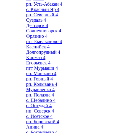
рп. Усть-Абакан
4
с. Красный Яр
4
рп. Северный
4
Суздаль
4
Дегтярск
4
Солнечногорск
4
Фрязино
4
пгт Емельяново
4
Каспийск
4
Долгопрудный
4
Киржач
4
Егорьевск
4
пгт Мурмаши
4
рп. Мошково
4
рп. Горный
4
рп. Колывань
4
Муравленко
4
рп. Полазна
4
с. Шебалино
4
с. Онгудай
4
нп. Северск
4
с. Исетское
4
рп. Боровский
4
Анива
4
с. Боконбаево
4