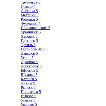
Трубчевск
5
Сельцо
5
Собинка
5
Меленки
5
Родники
5
Фурманов
5
Новоаннинский
5
Урюпинск
5
Харовск
5
Грязовец
5
Эртиль
5
Гаврилов-Ям
5
Данилов
5
Углич
5
Суворов
5
Дорогобуж
5
Ефремов
5
Шумиха
5
Катайск
5
Ливны
5
Рыльск
5
Приозерск
5
Выборг
5
Усмань
5
Уварово
5