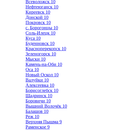
Всеволожск
10
Нефтеюганск
10
Киреевск
10
Донской
10
Покровск
10
с. Борогонцы
10
Соль-Илецк
10
Куса
10
Буденновск
10
Красноперекопск
10
Зеленогорск
10
Мыски
10
Камень-на-Оби
10
Оса
10
Новый Оскол
10
Валуйки
10
Алексеевка
10
Борисоглебск
10
Шадринск
10
Боровичи
10
Вышний Волочёк
10
Балашов
10
Реж
10
Верхняя Пышма
9
Раменское
9