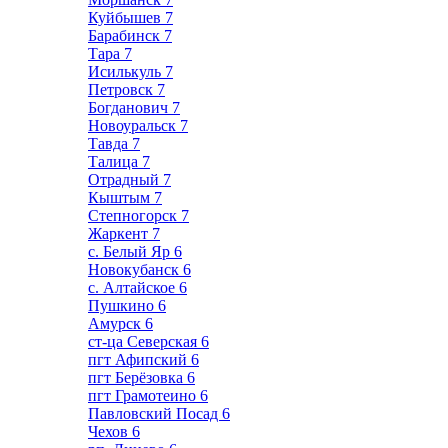
Куйбышев
7
Барабинск
7
Тара
7
Исилькуль
7
Петровск
7
Богданович
7
Новоуральск
7
Тавда
7
Талица
7
Отрадный
7
Кыштым
7
Степногорск
7
Жаркент
7
с. Белый Яр
6
Новокубанск
6
с. Алтайское
6
Пушкино
6
Амурск
6
ст-ца Северская
6
пгт Афипский
6
пгт Берёзовка
6
пгт Грамотеино
6
Павловский Посад
6
Чехов
6