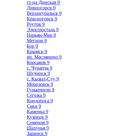
ст-ца Динская
9
Дивногорск
9
Верхнеуральск
9
Красногорск
9
Реутов
9
Электросталь
9
Нарьян-Мар
9
Мегион
9
Бор
9
Крымск
9
рп. Маслянино
9
Корсаков
9
с. Чурапча
9
Щучинск
9
с. Кызыл-Суу
9
Морозовск
9
Гулькевичи
9
Сегежа
9
Кондопога
9
Саки
9
Каменка
9
Кузнецк
9
Семенов
9
Шахунья
9
Заринск
9