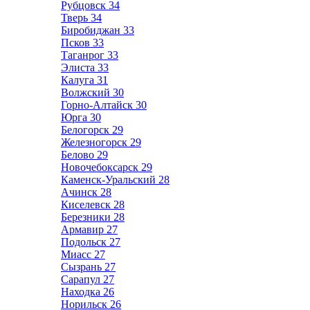
Рубцовск
34
Тверь
34
Биробиджан
33
Псков
33
Таганрог
33
Элиста
33
Калуга
31
Волжский
30
Горно-Алтайск
30
Юрга
30
Белогорск
29
Железногорск
29
Белово
29
Новочебоксарск
29
Каменск-Уральский
28
Ачинск
28
Киселевск
28
Березники
28
Армавир
27
Подольск
27
Миасс
27
Сызрань
27
Сарапул
27
Находка
26
Норильск
26