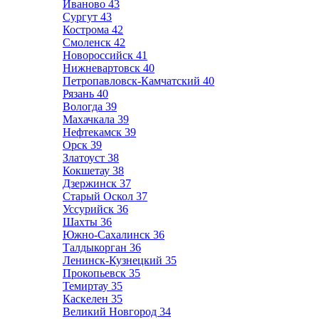
Иваново
43
Сургут
43
Кострома
42
Смоленск
42
Новороссийск
41
Нижневартовск
40
Петропавловск-Камчатский
40
Рязань
40
Вологда
39
Махачкала
39
Нефтекамск
39
Орск
39
Златоуст
38
Кокшетау
38
Дзержинск
37
Старый Оскол
37
Уссурийск
36
Шахты
36
Южно-Сахалинск
36
Талдыкорган
36
Ленинск-Кузнецкий
35
Прокопьевск
35
Темиртау
35
Каскелен
35
Великий Новгород
34