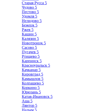
Старая Русса
5
Чудово
5
Пестово
5
Удомля
5
Нелидово
5
Бежецк
5
Ржев
5
Кашин
5
Калязин
5
Новотроицк
5
Сасово
5
Пугачев
5
Ртищево
5
Карпинск
5
Красноуральск
5
Качканар
5
Кировград
5
Камышлов
5
Колпашево
5
Коркино
5
Юрюзань
5
Катав-Ивановск
5
Аша
5
Лянтор
5
Надым
5