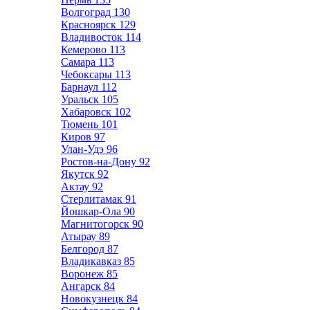
Волгоград
130
Красноярск
129
Владивосток
114
Кемерово
113
Самара
113
Чебоксары
113
Барнаул
112
Уральск
105
Хабаровск
102
Тюмень
101
Киров
97
Улан-Удэ
96
Ростов-на-Дону
92
Якутск
92
Актау
92
Стерлитамак
91
Йошкар-Ола
90
Магнитогорск
90
Атырау
89
Белгород
87
Владикавказ
85
Воронеж
85
Ангарск
84
Новокузнецк
84