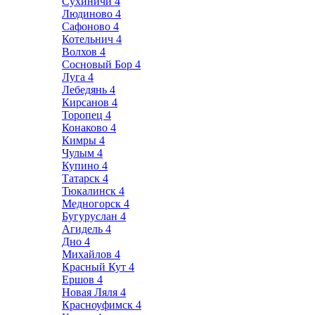
Сухиничи
4
Людиново
4
Сафоново
4
Котельнич
4
Волхов
4
Сосновый Бор
4
Луга
4
Лебедянь
4
Кирсанов
4
Торопец
4
Конаково
4
Кимры
4
Чулым
4
Купино
4
Татарск
4
Тюкалинск
4
Медногорск
4
Бугуруслан
4
Агидель
4
Дно
4
Михайлов
4
Красный Кут
4
Ершов
4
Новая Ляля
4
Красноуфимск
4