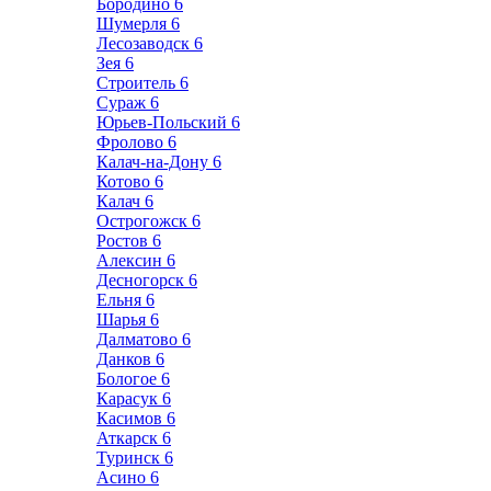
Бородино
6
Шумерля
6
Лесозаводск
6
Зея
6
Строитель
6
Сураж
6
Юрьев-Польский
6
Фролово
6
Калач-на-Дону
6
Котово
6
Калач
6
Острогожск
6
Ростов
6
Алексин
6
Десногорск
6
Ельня
6
Шарья
6
Далматово
6
Данков
6
Бологое
6
Карасук
6
Касимов
6
Аткарск
6
Туринск
6
Асино
6