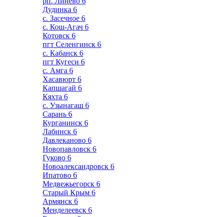
рп. Линево
6
Дудинка
6
с. Засечное
6
с. Кош-Агач
6
Котовск
6
пгт Селенгинск
6
с. Кабанск
6
пгт Кугеси
6
с. Амга
6
Хасавюрт
6
Капшагай
6
Кяхта
6
с. Узынагаш
6
Сарань
6
Курганинск
6
Лабинск
6
Давлеканово
6
Новопавловск
6
Гуково
6
Новоалександровск
6
Ипатово
6
Медвежьегорск
6
Старый Крым
6
Армянск
6
Менделеевск
6