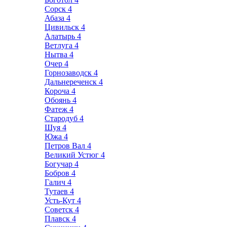
Сорск
4
Абаза
4
Цивильск
4
Алатырь
4
Ветлуга
4
Нытва
4
Очер
4
Горнозаводск
4
Дальнереченск
4
Короча
4
Обоянь
4
Фатеж
4
Стародуб
4
Шуя
4
Южа
4
Петров Вал
4
Великий Устюг
4
Богучар
4
Бобров
4
Галич
4
Тутаев
4
Усть-Кут
4
Советск
4
Плавск
4