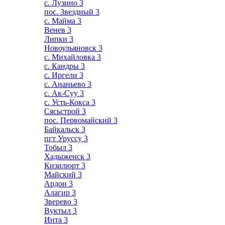
с. Лузино
3
пос. Звездный
3
с. Майма
3
Венев
3
Липки
3
Новоульяновск
3
с. Михайловка
3
с. Кандры
3
с. Иргели
3
с. Ананьево
3
с. Ак-Суу
3
с. Усть-Кокса
3
Сясьстрой
3
пос. Первомайский
3
Байкальск
3
пгт Уруссу
3
Тобыл
3
Хадыженск
3
Кизилюрт
3
Майский
3
Ардон
3
Алагир
3
Зверево
3
Вуктыл
3
Инта
3