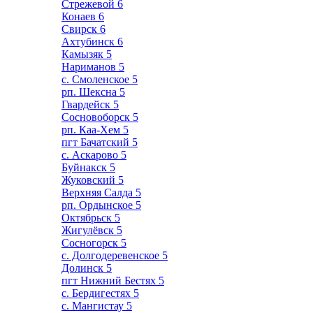
Стрежевой
6
Конаев
6
Свирск
6
Ахтубинск
6
Камызяк
5
Нариманов
5
с. Смоленское
5
рп. Шексна
5
Гвардейск
5
Сосновоборск
5
рп. Каа-Хем
5
пгт Бачатский
5
с. Аскарово
5
Буйнакск
5
Жуковский
5
Верхняя Салда
5
рп. Ордынское
5
Октябрьск
5
Жигулёвск
5
Сосногорск
5
с. Долгодеревенское
5
Долинск
5
пгт Нижний Бестях
5
с. Бердигестях
5
с. Мангистау
5