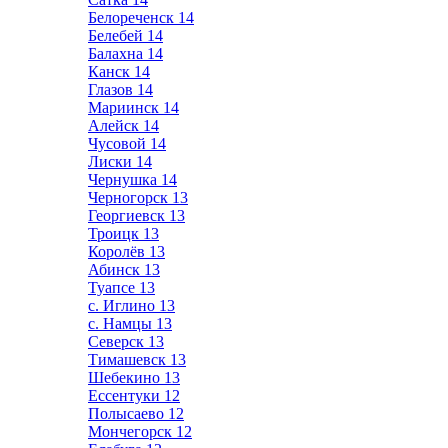
Белореченск
14
Белебей
14
Балахна
14
Канск
14
Глазов
14
Мариинск
14
Алейск
14
Чусовой
14
Лиски
14
Чернушка
14
Черногорск
13
Георгиевск
13
Троицк
13
Королёв
13
Абинск
13
Туапсе
13
с. Иглино
13
с. Намцы
13
Северск
13
Тимашевск
13
Шебекино
13
Ессентуки
12
Полысаево
12
Мончегорск
12