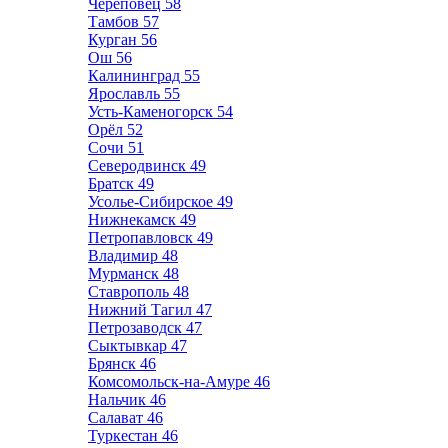
Череповец
58
Тамбов
57
Курган
56
Ош
56
Калининград
55
Ярославль
55
Усть-Каменогорск
54
Орёл
52
Сочи
51
Северодвинск
49
Братск
49
Усолье-Сибирское
49
Нижнекамск
49
Петропавловск
49
Владимир
48
Мурманск
48
Ставрополь
48
Нижний Тагил
47
Петрозаводск
47
Сыктывкар
47
Брянск
46
Комсомольск-на-Амуре
46
Нальчик
46
Салават
46
Туркестан
46