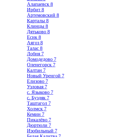
Алапаевск
8
Ирбит
8
Артемовский
8
Карталы
8
Клинцы
8
Дятьково
8
Есик
8
Аягоз
8
Талас
8
Лобня
7
Домодедово
7
Оленегорск
7
Калтан
7
Новый Уренгой
7
Елизово
7
Узловая
7
с. Языково
7
с. Буздяк
7
Таштагол
7
Холмск
7
Кемин
7
Пикалёво
7
Дюртюли
7
Изобильный
7
Белая Калитва
7