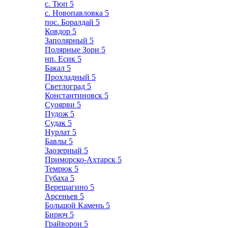
с. Тюп
5
с. Новопавловка
5
пос. Боралдай
5
Ковдор
5
Заполярный
5
Полярные Зори
5
нп. Есик
5
Бакал
5
Прохладный
5
Светлоград
5
Константиновск
5
Суоярви
5
Пудож
5
Судак
5
Нурлат
5
Бавлы
5
Заозерный
5
Приморско-Ахтарск
5
Темрюк
5
Губаха
5
Верещагино
5
Арсеньев
5
Большой Камень
5
Бирюч
5
Грайворон
5