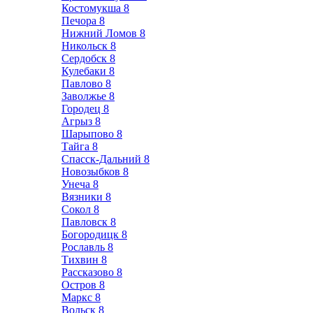
Костомукша
8
Печора
8
Нижний Ломов
8
Никольск
8
Сердобск
8
Кулебаки
8
Павлово
8
Заволжье
8
Городец
8
Агрыз
8
Шарыпово
8
Тайга
8
Спасск-Дальний
8
Новозыбков
8
Унеча
8
Вязники
8
Сокол
8
Павловск
8
Богородицк
8
Рославль
8
Тихвин
8
Рассказово
8
Остров
8
Маркс
8
Вольск
8