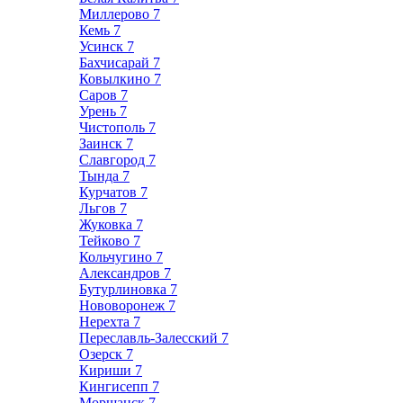
Миллерово
7
Кемь
7
Усинск
7
Бахчисарай
7
Ковылкино
7
Саров
7
Урень
7
Чистополь
7
Заинск
7
Славгород
7
Тында
7
Курчатов
7
Льгов
7
Жуковка
7
Тейково
7
Кольчугино
7
Александров
7
Бутурлиновка
7
Нововоронеж
7
Нерехта
7
Переславль-Залесский
7
Озерск
7
Кириши
7
Кингисепп
7
Моршанск
7