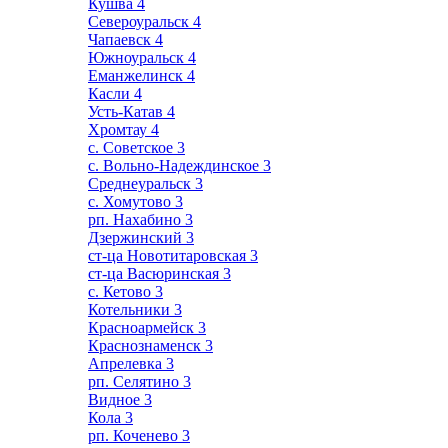
Кушва
4
Североуральск
4
Чапаевск
4
Южноуральск
4
Еманжелинск
4
Касли
4
Усть-Катав
4
Хромтау
4
с. Советское
3
с. Вольно-Надеждинское
3
Среднеуральск
3
с. Хомутово
3
рп. Нахабино
3
Дзержинский
3
ст-ца Новотитаровская
3
ст-ца Васюринская
3
с. Кетово
3
Котельники
3
Красноармейск
3
Краснознаменск
3
Апрелевка
3
рп. Селятино
3
Видное
3
Кола
3
рп. Коченево
3