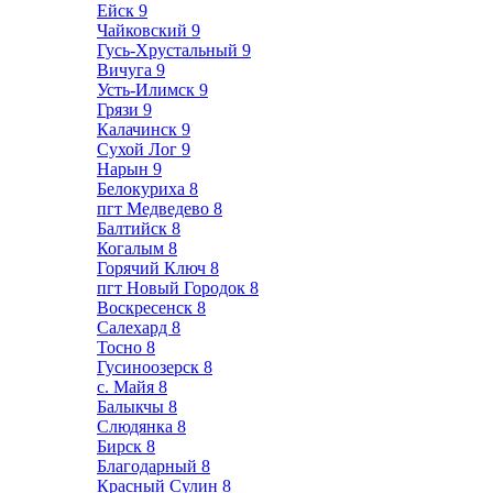
Ейск
9
Чайковский
9
Гусь-Хрустальный
9
Вичуга
9
Усть-Илимск
9
Грязи
9
Калачинск
9
Сухой Лог
9
Нарын
9
Белокуриха
8
пгт Медведево
8
Балтийск
8
Когалым
8
Горячий Ключ
8
пгт Новый Городок
8
Воскресенск
8
Салехард
8
Тосно
8
Гусиноозерск
8
с. Майя
8
Балыкчы
8
Слюдянка
8
Бирск
8
Благодарный
8
Красный Сулин
8