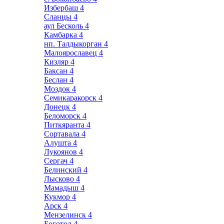
Избербаш
4
Сланцы
4
аул Бесколь
4
Камбарка
4
нп. Талдыкорган
4
Малоярославец
4
Кизляр
4
Баксан
4
Беслан
4
Моздок
4
Семикаракорск
4
Донецк
4
Беломорск
4
Питкяранта
4
Сортавала
4
Алушта
4
Лукоянов
4
Сергач
4
Белинский
4
Лысково
4
Мамадыш
4
Кукмор
4
Арск
4
Мензелинск
4
Боготол
4